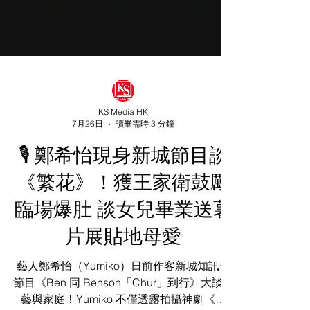
KS Media HK
7月26日
讀畢需時 3 分鐘
🎙️ 鄭希怡現身新城節目談
《繁花》！獲王家衛鼓勵
臨場爆肚 談女兒畢業送薯
片展貼地母愛
藝人鄭希怡（Yumiko）日前作客新城知訊台