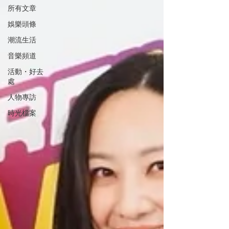
所有文章
娛樂頭條
潮流生活
音樂頻道
活動・好去
處
人物專訪
時光檔案