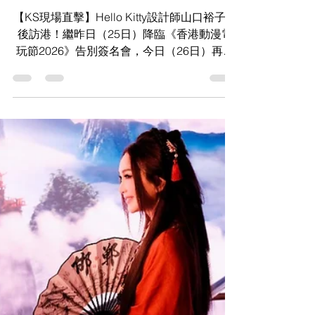
女三人組朝聖Hello Kitty大
師山口裕子！同場蔡思貝
精緻現身排隊獲親簽
【KS現場直擊】Hello Kitty設計師山口裕子最
後訪港！繼昨日（25日）降臨《香港動漫電
玩節2026》告別簽名會，今日（26日）再辦
粉絲茶聚。IdG Sundae成員Helen攜手新組
合IdG 2%的Fiona與Elva現場焦點追星，即看
全網最齊現場報導！