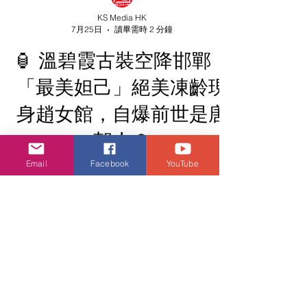
KS Media HK
7月25日
讀畢需時 2 分鐘
🏮 溫碧霞古裝空降邯鄲！
Email
Facebook
YouTube
「最美妲己」絕美凍齡現
身趙女館，自爆前世是唐
朝人？
凍齡女神溫碧霞受邀出席河北邯鄲文旅盛事！
昔日《封神榜》蘇妲己以一身絕美古裝漫步千