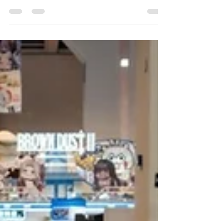
節目《Ben 同 Benson「Chur」到行》大談演
藝與家庭！Yumiko 不僅透露拍攝神劇《繁
花》時獲導演王家衛放手讓她「爆肚」的趣
事，更罕有分享女兒梁浸浸畢業時的搞笑母女
互動，以及與英皇老友阿 Sa、阿嬌及經理人
Mani 如家人般的深厚感情。