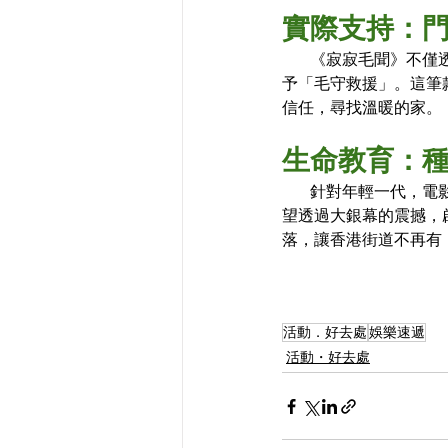
實際支持：
       《寂寂毛
予「毛守救援」。這筆
信任，尋找溫暖的家。
生命教育：
       針對年輕
望透過大銀幕的震撼，
落，讓香港街道不再有
活動．好去處
娛樂速遞
活動・好去處