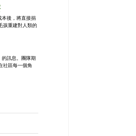
療
用成本後，將直接捐
毛孩重建對人類的
諾」的訊息。團隊期
在社區每一個角