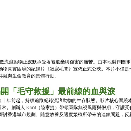
無數流浪動物正默默承受著被遺棄與傷害的痛苦。由本地製作團
動物真實困境的紀錄片《寂寂毛聞》宣佈正式公映。本片不僅是
共融與生命教育的集體行動。
揭開「毛守救援」最前線的血與淚
聞》團隊自十年前起，持續追蹤紀錄流浪動物的生存狀態。影片核心圍
日常。創辦人 Kent（陸家捷）帶領團隊無視風雨與假期，守護
探討香港城市規劃、隨意放養及過度繁殖所帶來的連鎖問題，反