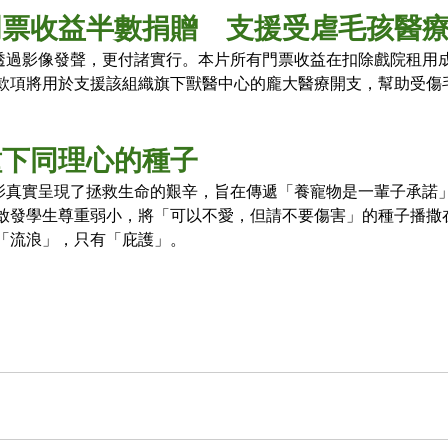
門票收益半數捐贈　支援受虐毛孩醫
聞》不僅透過影像發聲，更付諸實行。本片所有門票收益在扣除戲院租
款項將用於支援該組織旗下獸醫中心的龐大醫療開支，幫助受傷
種下同理心的種子
一代，電影真實呈現了拯救生命的艱辛，旨在傳遞「養寵物是一輩子承
啟發學生尊重弱小，將「可以不愛，但請不要傷害」的種子播撒
「流浪」，只有「庇護」。