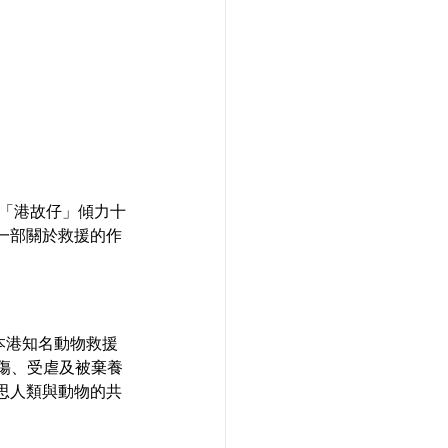
隊「港故仔」傾力十
一部關於救援的作
繞本港知名動物救援
受傷、受虐及被棄養
思人類與動物的共