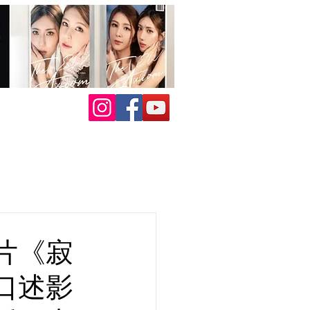
片《寂
口述影