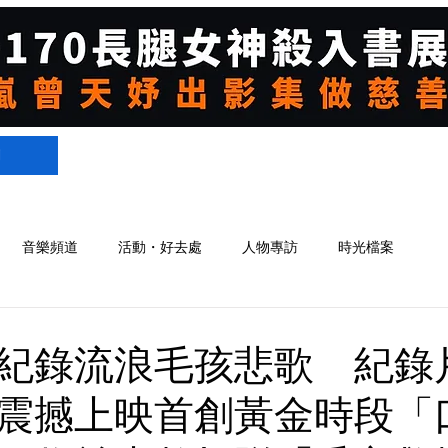
們
音樂頻道
活動・好去處
人物專訪
時光檔案
紀錄流浪毛孩悲歌 紀錄
震撼上映首創黃金時段「