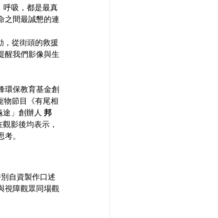
毛髮、呼吸，都是最真
命之間最誠懇的連
為行動，從街頭的救援
提醒我們影像與生
峰環保教育基金創
第2台寵物節目《有尾相
龜途」創辦人 
邦
在觀影後均表示，
思考。
特別自資製作口述
與視障觀眾同場觀