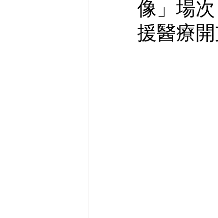
像」場次
援醫療開