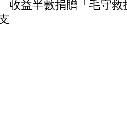
 收益半數捐贈「毛守救
支