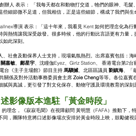
援」Kent 創辦人 表示： 「我每天都在和動物打交道，牠們的眼神、
這些細節微不足道，但我相信，正是這些細節，構成了我們與生
 Wallnex導演 表示：「這十年來，我看見 Kent 如何把理念化
持與熱情讓我深受啟發。很多時候，他的行動比言語更有力量，
以如此深刻。
人、社會及動保界人士支持，現場氣氛熱烈。出席嘉賓包括：海
 
關嘉敏
、
鄺星宇
、沈瞳伽Eyez、Girlz Station、 香港電台
電台《主子主場館》節目主持 
馬騮搣
、北區區議員 
劉鎮海
、「
共關係及對外活動事務委員會主席 
Zoie Cheng
等等。各位嘉賓
細膩與真誠，更引發了對文化保存、動物守護及環境教育的深刻
口述影像版本進駐「黃金時段」
影」的理念，《寂寂毛聞》在視障顧問 黃明慧（FAFA）推動下，
不同，團隊特意將口述影像場次安排於黃金時段上映，鼓勵健視