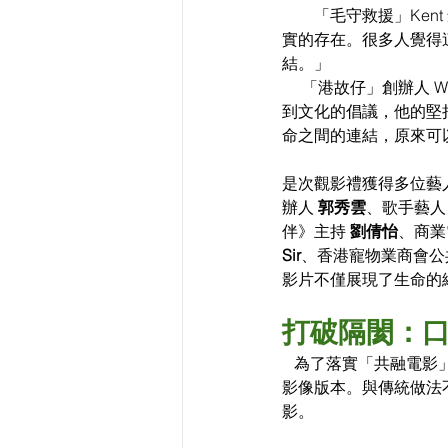
        「毛守救
實的存在。很多人覺得
結。」
     「港故仔」創辦人
到文化的倡議，他的堅
命之間的連結，原來可
是次觀影禮獲得多位藝
辦人 
郭秀雲
、歌手藝人
伴》主持 
劉倩怡
、商業
Sir
、香港寵物業商會公
影片不僅展現了生命的
打破隔閡：
   為了落實「共融電
影像版本。與傳統做法
影。