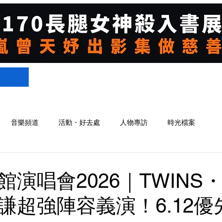
們
音樂頻道
活動・好去處
人物專訪
時光檔案
演唱會2026｜TWINS
謙超強陣容義演！6.12優