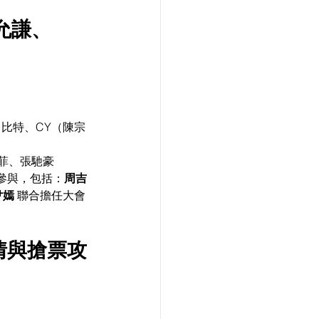
允謙、
。
i、曾比特、CY（陳宗
焯菲、張馳豪
參與，包括：
周吉
尹嫣
 聯合擔任大會
情與搶票攻