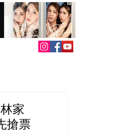
・林家
先搶票