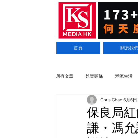
首頁
關於我
所有文章
娛樂頭條
潮流生活
Chris Chan
6月6日
保良局紅館
謙・馮允