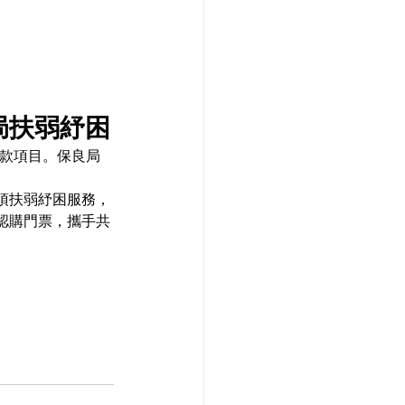
局扶弱紓困
籌款項目。保良局
項扶弱紓困服務，
認購門票，攜手共