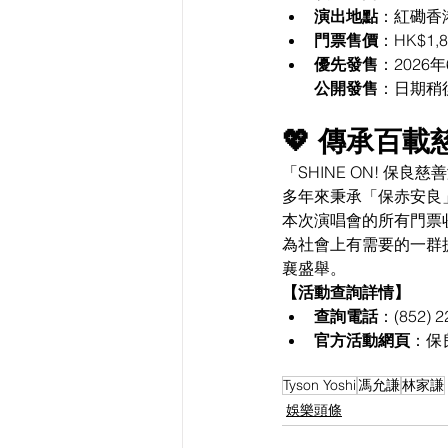
演出地點
：紅磡香
門票售價
：HK$1,80
優先發售
：2026
公開發售
：日期稍
💖 傳承百
「SHINE ON! 
多年來秉承「保赤安良
本次演唱會的所有門票
為社會上有需要的一群
襄盛舉。
【活動查詢詳情】
查詢電話
：(852) 2
官方活動網頁
：保
Tyson Yoshi
馮允謙
林家謙
娛樂頭條