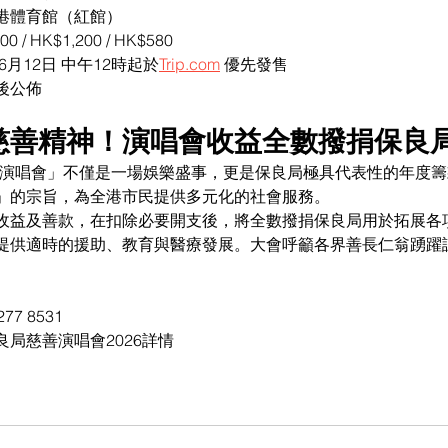
港體育館（紅館）
0 / HK$1,200 / HK$580
年6月12日 中午12時起於
Trip.com
 優先發售
後公佈
載慈善精神！演唱會收益全數撥捐保良
保良慈善演唱會」不僅是一場娛樂盛事，更是保良局極具代表性的年度
」的宗旨，為全港市民提供多元化的社會服務。
收益及善款，在扣除必要開支後，將全數撥捐保良局用於拓展各
提供適時的援助、教育與醫療發展。大會呼籲各界善長仁翁踴躍
277 8531
良局慈善演唱會2026詳情