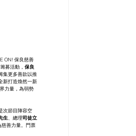
ON! 保良慈善
項籌募活動，
保良
籌集更多善款以推
將全新打造煥然一新
各界力量，為弱勢
是次節目陣容空
先生
、總理
司徒立
為慈善力量。門票