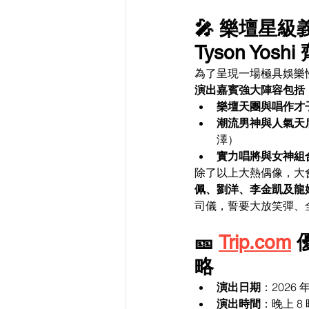
🎤 樂壇星
Tyson Yoshi
為了呈現一場極具娛樂
演出嘉賓強大陣容包括
樂壇天團與唱作才
潮流男神與人氣天
澤）
實力唱將與女神組
除了以上大熱偶像，大
佩、劉洋、李金凱及龍
司儀，誓要大放笑彈、
🎫 
Trip.com
略
演出日期
：2026 
演出時間
：晚上 8 