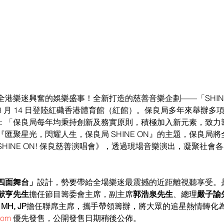
港樂迷興奮的娛樂盛事！全新打造的慈善音樂企劃——「SHINE 
年 8 月 14 日登陸紅磡香港體育館（紅館）。保良局多年來舉辦多
：「保良局每年均秉持創新及務實原則，積極加入新元素，致力
匯聚星光，閃耀人生，保良局 SHINE ON』的主題，保良局
HINE ON! 保良慈善演唱會》，透過現場音樂演出，凝聚社會
四面舞台」
設計，勢要帶給全場樂迷最震撼的近距離視聽享受。
猷亨先生
擔任節目籌委會主席，副主席
郭浩泉先生
、總理
嚴子諭
H, JP
擔任聯席主席，攜手帶領籌辦，將大眾的追星熱情轉化
com
 優先發售，公開發售日期稍後公佈。