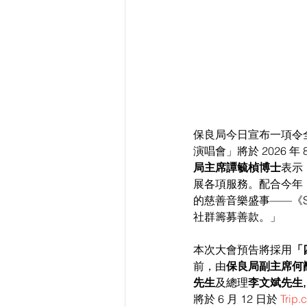
保良局今日宣布一項令全
演唱會」將於 2026 
局主席譚毓楨博士
表示
展各項服務。配合今年『
的慈善音樂盛事——《S
社群籌募善款。」
本次大會預告將採用
「
前，由
保良局副主席何
先生
及總理
李文斌先生, M
將於 6 月 12 日於 
Trip.