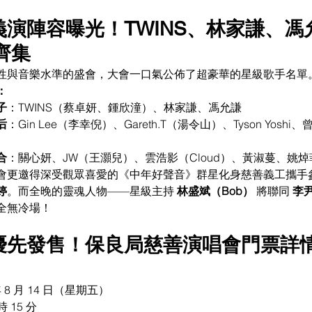
級義演陣容曝光！TWINS、林家謙、馮
 齊集
性與音樂水準的盛會，大會一口氣公佈了超豪華的星級歌手名單
：
子
：TWINS（蔡卓妍、鍾欣潼）、林家謙、馮允謙
后
：Gin Lee（李幸倪）、Gareth.T（湯令山）、Tyson Yosh
合
：關心妍、JW（王灝兒）、雲浩影（Cloud）、黃淑蔓、姚
會更邀得深受觀眾喜愛的《中年好聲音》群星化身慈善義工攜手
婷
。而全晚的靈魂人物——星級主持 
林盛斌（Bob）
 將聯同 
李
全無冷場！
 優先發售！保良局慈善演唱會門票詳
年 8 月 14 日（星期五）
時 15 分