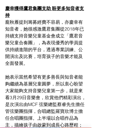
慶幸獲得鷹君集團支助 盼更多知音者支
持
龐秋雁提到籌募經費不容易，亦慶幸有
知音者，她很感激鷹君集團從2018年已
持續支持音樂兒童基金會成立「鷹君音
樂兒童合奏團」，為表現優秀的學員提
供持續進階的平台，透過專業訓練、公
開演出及比賽，培育孩子的音樂才能及
全面發展。
她表示當然希望有更多善長與知音者能
夠繼續為基層兒童圓夢，所以衷心盼望
大家能夠支持音樂兒童第一步，就是來
看3月29日音樂會，欣賞他們精彩演出，
是次演出由MCF 弦樂總監蔡睿先生擔任
管弦樂團指揮，合唱總監羅寶欣博士擔
任合唱團指揮。上半場以合唱作品為
主，描繪孩子由啟蒙到成長心路歷程；