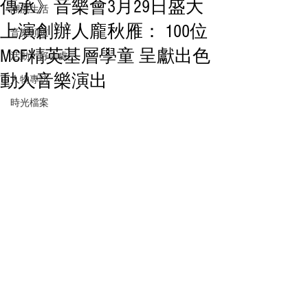
傳承》音樂會3月29日盛大
潮流生活
上演創辦人龐秋雁： 100位
音樂頻道
MCF精英基層學童 呈獻出色
活動・好去處
動人音樂演出
人物專訪
時光檔案