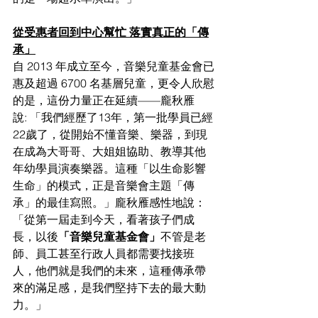
從受惠者回到中心幫忙 落實真正的「傳
承」
自 2013 年成立至今，音樂兒童基金會已
惠及超過 6700 名基層兒童，更令人欣慰
的是，這份力量正在延續——龐秋雁
說: 「我們經歷了13年，第一批學員已經
22歲了，從開始不懂音樂、樂器，到現
在成為大哥哥、大姐姐協助、教導其他
年幼學員演奏樂器。這種「以生命影響
生命」的模式，正是音樂會主題「傳
承」的最佳寫照。」龐秋雁感性地說：
「從第一屆走到今天，看著孩子們成
長，以後
「音樂兒童基金會」
不管是老
師、員工甚至行政人員都需要找接班
人，他們就是我們的未來，這種傳承帶
來的滿足感，是我們堅持下去的最大動
力。」