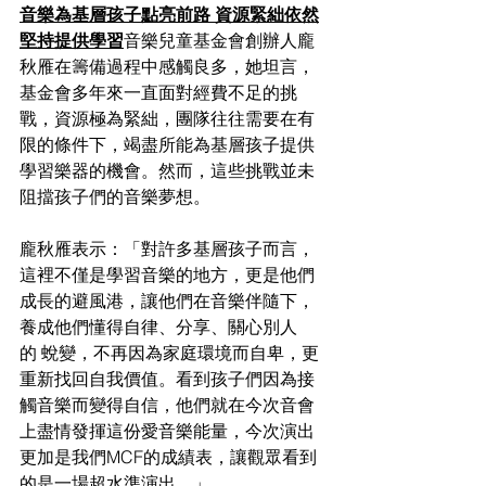
音樂為基層孩子點亮前路 資源緊絀依然
堅持提供學習
音樂兒童基金會創辦人龐
秋雁在籌備過程中感觸良多，她坦言，
基金會多年來一直面對經費不足的挑
戰，資源極為緊絀，團隊往往需要在有
限的條件下，竭盡所能為基層孩子提供
學習樂器的機會。然而，這些挑戰並未
阻擋孩子們的音樂夢想。  
龐秋雁表示：「對許多基層孩子而言，
這裡不僅是學習音樂的地方，更是他們
成長的避風港，讓他們在音樂伴隨下，
養成他們懂得自律、分享、關心別人
的 蛻變，不再因為家庭環境而自卑，更
重新找回自我價值。看到孩子們因為接
觸音樂而變得自信，他們就在今次音會
上盡情發揮這份愛音樂能量，今次演出
更加是我們MCF的成績表，讓觀眾看到
的是一場超水準演出。」