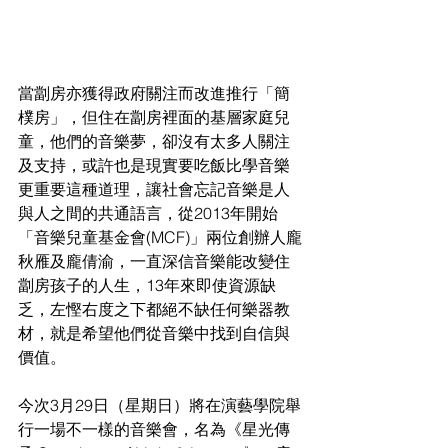
當劏房亦獲得政府關注而改進推行「簡
樸房」，但住在劏房裡面的基層家庭兒
童，他們的音樂夢，卻沒有太多人關注
及支持，或許也是現實要吃飯比學音樂
更重要這種道理，讓社會忘記音樂是人
與人之間的共通語言，從2013年開始
「音樂兒童基金會(MCF)」兩位創辦人龐
秋雁及龐倩渝，一直深信音樂能改變住
劏房孩子的人生，13年來即使資源缺
乏，左慳右度之下都絕不缺任何樂器教
材，就是希望他們從音樂中找到自信與
價值。
今次3月29日（星期日）將在演藝學院舉
行一場不一樣的音樂會，名為《星光傳