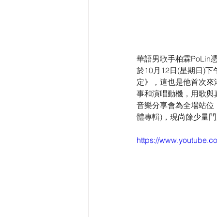
華語男歌手柏霖PoLi
於10月12日(星期日)下
定》，這也是他首次來
事和演唱動機，用歌與
音樂分享會為全場站位，
體專輯)，現尚餘少量門
https://www.youtube.