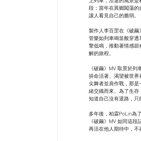
上列車，沿途的風景是
段：當年在異鄉闖蕩的
讓人看見自己的脆弱。
製作人李百罡在《破繭
管樂如列車鳴笛般穿透耳
擎低鳴，推動著情感節
解的旅程。
《破繭》MV 取景於列
拚命活著、渴望被世界看
尖舞者並肩作戰，那是
緒交織而來。為了生存
知道自己沒有退路，只
多年後，柏霖PoLi
《破繭》MV 如同這
再活在他人期待中，不