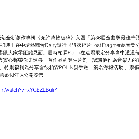
n憑藉全新創作專輯《允許萬物破碎》入圍「第36屆金曲獎最佳華
午3時正在中環藝穗會Dairy舉行《遺落碎片Lost Fragments音樂
港跟大家零距離見面。屆時柏霖PoLin在這場限定分享會中透過
真實心聲帶你走進每一首作品的誕生片刻，認識他作為音樂人的
 特別福利為分享會後柏霖POLIN親手送上簽名海報活動， 票價一
票於KKTIX公開發售。
com/watch?v=xYGEZLBufiY