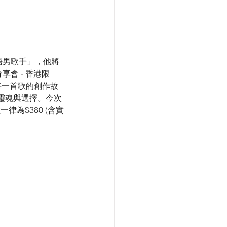
語男歌手」，他將
分享會 - 香港限
每一首歌的創作故
靈魂與選擇。今次
律為$380 (含實