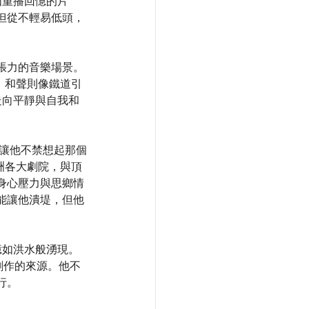
如重播回憶的片
但從不輕易低頭，
張力的音樂場景。
；和聲則像鐵道引
走向平靜與自我和
也讓他不禁想起那個
歐洲各大劇院，與頂
身心壓力與思鄉情
能讓他潰堤，但他
憶如洪水般湧現。
創作的來源。他不
行。