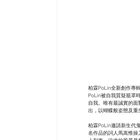
柏霖PoLin全新創
PoLin被自我質疑
自我。唯有最誠實的面
出，以蝴蝶般姿態及重
柏霖PoLin邀請新生
名作品的詞人馬嵩惟操