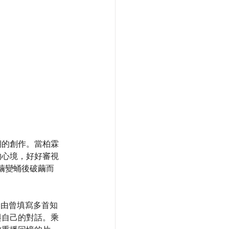
期的創作。當柏霖
的心境，好好審視
繭變蛹後破繭而
歌詞由曾填寫多首知
與自己的對話。乘