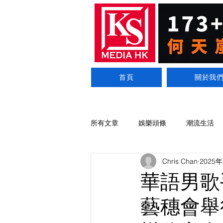
首頁
關於我
所有文章
娛樂頭條
潮流生活
Chris Chan
2025
華語男歌手
藝穗會舉行