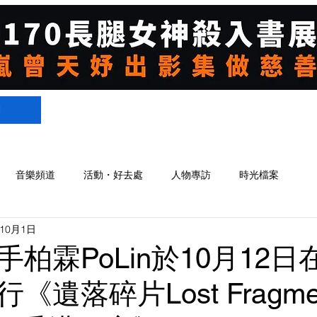
們
音樂頻道
活動・好去處
人物專訪
時光檔案
年10月1日
柏霖PoLin於10月12日
《遺落碎片Lost Fragme