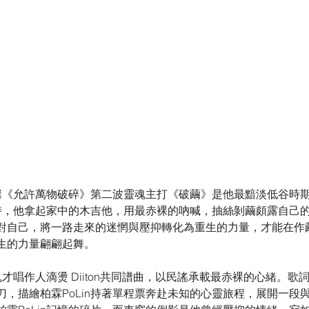
作專輯《允許萬物破碎》第二波靈魂主打《破繭》是他最黯淡低谷時
籠罩時，他拿起家中的木吉他，用最赤裸的吶喊，抽絲剝繭頗露自己
對自己，將一路走來的迷惘與壓抑轉化為重生的力量，才能在作
生的力量翩翩起舞。
代鬼才唱作人滴燙 Diiton共同譜曲，以民謠承載最赤裸的心緒。
刀，描繪柏霖PoLin持著單程票奔赴未知的心靈旅程，展開一段