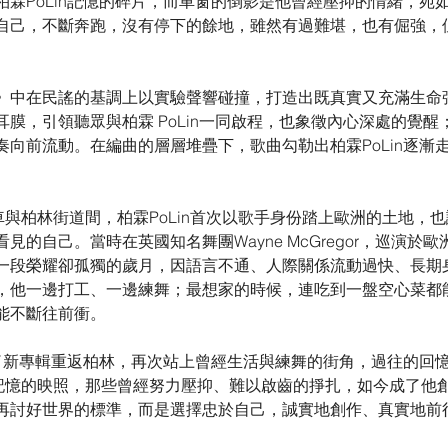
柏霖PoLin記憶的碎片，而車窗的倒影是他曾經壓抑的情緒，宛
自己，不斷奔跑，沒有停下的餘地，雖然有過難堪，也有倔強，
》中在民謠的基調上以實驗聲響碰撞，打造出既真實又充滿生命
膜，引領聽眾與柏霖 PoLin一同啟程，也象徵內心深處的覺醒
奏向前流動。在編曲的層層堆疊下，歌曲勾勒出柏霖PoLin逐漸
車與柏林街道間，柏霖PoLin首次以歌手身份踏上歐洲的土地，
見的自己。當時在英國知名舞團Wayne McGregor，巡演於
一段榮耀卻孤獨的歲月，因語言不通、人際關係流動過快、長期
，他一邊打工、一邊練舞；最想家的時候，連吃到一盤空心菜都
能不斷往前衝。
n為了新專輯重返柏林，再次站上曾經生活與練舞的街角，過往的回
段記憶的映照，那些曾經努力壓抑、難以啟齒的掙扎，如今成了他
再討好世界的標準，而是選擇忠於自己，誠實地創作、真實地前