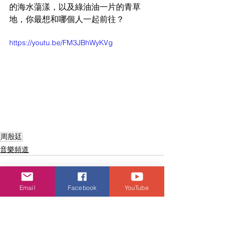
的海水蕩漾，以及綠油油一片的青草
地，你最想和哪個人一起前往？
https://youtu.be/FM3JBhWyKVg
周殷廷
音樂頻道
Email
Facebook
YouTube