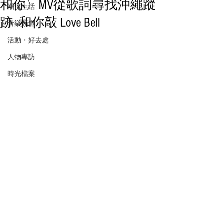
和你〉MV從歌詞尋找沖繩蹤
潮流生活
跡 和你敲 Love Bell
音樂頻道
活動・好去處
人物專訪
時光檔案