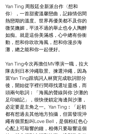
Yan Ting 周殷廷全新派台作〈想和
你〉，一首甜蜜溫馨戀曲，記錄情侶間
熱戀期的溫度。世界再優美都不及你的
微笑嫵媚，平淡不過的舉止也令人陶醉
如痴。就是這份美滿感，心中總有份衝
動，想和你吹吹海風，想和你漫步海
灘，總之能和你一起便好。
Yan Ting今次再擔任MV導演一職，拉大
隊去到日本沖繩取景。揀選沖繩，因為
當Yan Ting跟填詞人林寶完成歌詞部分
後，開始從字裡行間尋找選址靈感，而
頭兩句歌詞︰「海風的聲線與你 沙灘的
足印細記」，很快便鎖定海邊與沙灘，
必定要是主角之一。Yan Ting︰「起初
都有想過去其他地方拍攝，但當發現沖
繩有個景點叫Love Bell，是個粉紅色心
心配上可敲響的鐘，相傳只要敲響這個