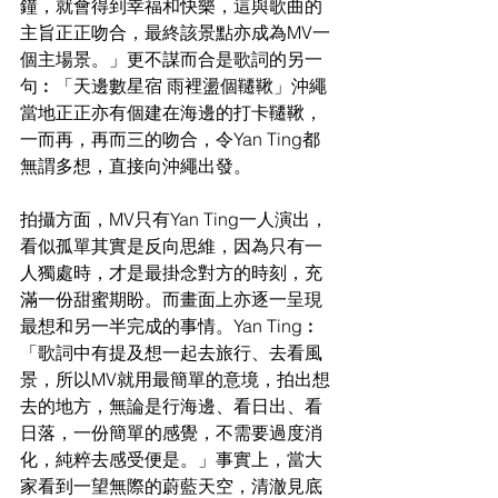
鐘，就會得到幸福和快樂，這與歌曲的
主旨正正吻合，最終該景點亦成為MV一
個主場景。」更不謀而合是歌詞的另一
句︰「天邊數星宿 雨裡盪個韆鞦」沖繩
當地正正亦有個建在海邊的打卡韆鞦，
一而再，再而三的吻合，令Yan Ting都
無謂多想，直接向沖繩出發。
拍攝方面，MV只有Yan Ting一人演出，
看似孤單其實是反向思維，因為只有一
人獨處時，才是最掛念對方的時刻，充
滿一份甜蜜期盼。而畫面上亦逐一呈現
最想和另一半完成的事情。Yan Ting︰
「歌詞中有提及想一起去旅行、去看風
景，所以MV就用最簡單的意境，拍出想
去的地方，無論是行海邊、看日出、看
日落，一份簡單的感覺，不需要過度消
化，純粹去感受便是。」事實上，當大
家看到一望無際的蔚藍天空，清澈見底