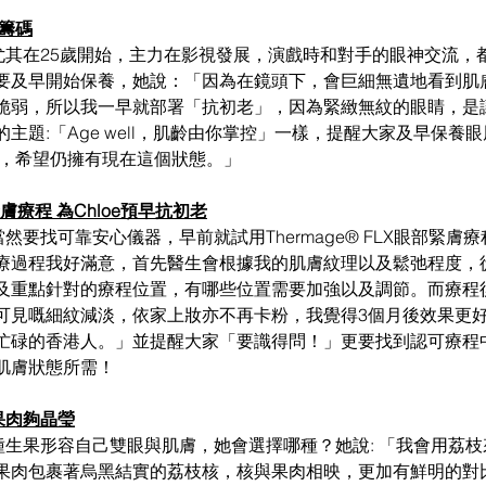
籌碼
，尤其在25歲開始，主力在影視發展，演戲時和對手的眼神交流，
要及早開始保養，她說：「因為在鏡頭下，會巨細無遺地看到肌
脆弱，所以我一早就部署「抗初老」，因為緊緻無紋的眼睛，是
主題:「Age well，肌齡由你掌控」一樣，提醒大家及早保養
後，希望仍擁有現在這個狀態。」
部緊膚療程 為Chloe預早抗初老
當然要找可靠安心儀器，早前就試用Thermage® FLX眼部緊
療過程我好滿意，首先醫生會根據我的肌膚紋理以及鬆弛程度，
及重點針對的療程位置，有哪些位置需要加強以及調節。而療程
可見嘅細紋減淡，依家上妝亦不再卡粉，我覺得3個月後效果更
忙碌的香港人。」並提醒大家「要識得問！」更要找到認可療程
肌膚狀態所需！
果肉夠晶瑩
一種生果形容自己雙眼與肌膚，她會選擇哪種？她說: 「我會用荔
果肉包裹著烏黑結實的荔枝核，核與果肉相映，更加有鮮明的對