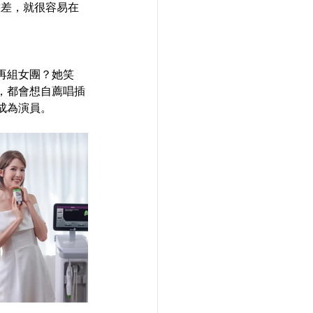
態差，就很容易在
式再組女團？她笑
，都會想自薦唱插
成為演員。