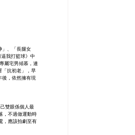
女神」、「長腿女
司逼我打籃球》中
只專屬宅男傾慕，連
署「抗初老」，早
年後，依然擁有現
自己雙眼係個人最
落，不過做運動時
電，應該拍劇至有