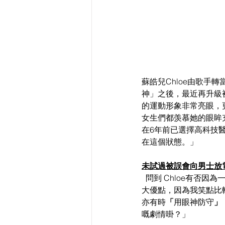
蘇皓兒⁠Chloe由歌
神」之後，最近再升級
的運動形象非常亮眼，
女生們都羡慕她的眼眸充
在6年前已選擇高科技
在這個狀態。」
未試過被誤會向男士放
  問到 Chloe有
大優點，因為我笑點比
亦有時
「
用眼神防守
」
嘅劇情啩？」