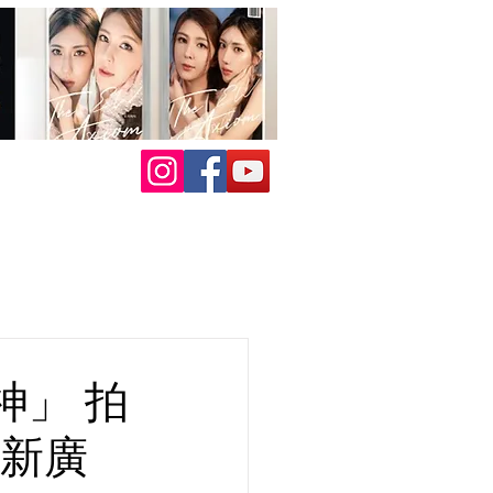
神」 拍
全新廣