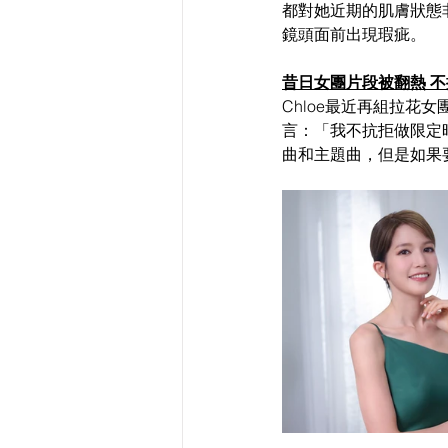
都對她近期的肌膚狀態
鏡頭面前出現瑕疵。
昔日女團片段被翻熱 
Chloe最近再組拉花
言：「我不抗拒做限定
曲和主題曲，但是如果