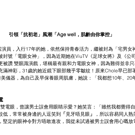
引領「抗初老」風潮「Age well，肌齡由你掌控」
手轉當演員，入行17年的她，依然保持青春活力，繼被封為「宅男
被封號「電眼女神」，因為近期她在ViuTV《足球女將》及《公
更被讚 雙眼識演戲，堪稱最有親和力電眼女神，因為難得並非
滿神彩，31歲的她近鏡下眼部幾乎零皺紋！原來Chole早已部
醫美儀器，為自己及早保養眼周肌膚，她說：「我都想10年、20
電
否因為一雙電眼，曾讓男士誤會用眼睛示愛？她笑言：「雖然我都覺得
較低，常常被身邊的人逗笑到
「
見牙唔見眼
」
，所以容易同人熟
，堅定的眼神令對方唔敢進攻，我從未試過被男士誤會用心嘅放