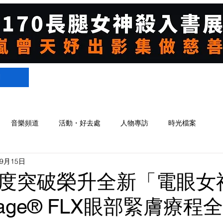
們
音樂頻道
活動・好去處
人物專訪
時光檔案
年9月15日
度突破榮升全新「電眼女
mage® FLX眼部緊膚療程