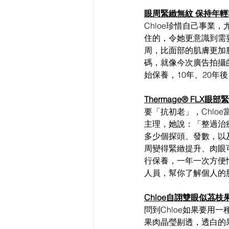
眼周緊緻無紋 保持年輕
Chloe珍惜自己事業
住的，令她更意識到需
周，比面部的肌膚更加
碼，就像今次廣告拍攝的
始保養，10年、20年
Thermage® FLX眼
要「抗初老」，Chloe
主理，她說：「整過治
多少個探頭、發數，以
周變得緊緻提升、肉眼
行保養，一年一次方便
人員，幫你了解個人的
Chloe自詡雙眼似茘枝
問到Chloe如果要用
果肉晶瑩剔透，透白的