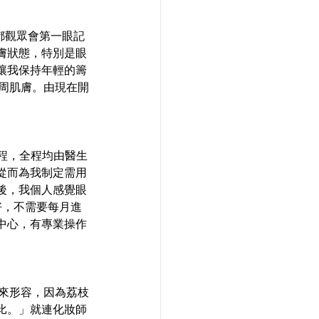
都觀眾會第一眼記
膚狀態，特別是眼
讓我保持年輕的籌
眼周肌膚。由現在開
膚療程，全程均由醫生
從而為我制定需用
後，我個人感覺眼
好，不需要每月進
中心，有專業操作
枝來形容，因為荔枝
比。」就連化妝師