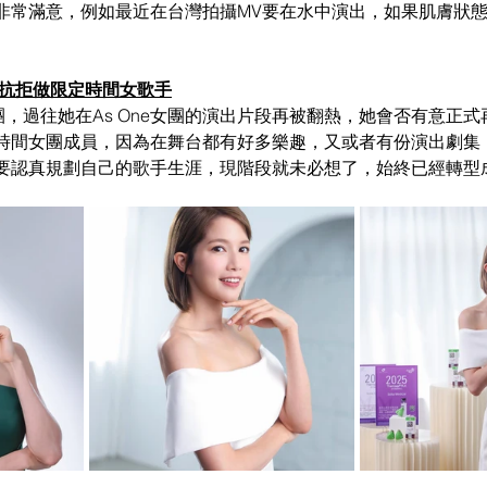
非常滿意，例如最近在台灣拍攝MV要在水中演出，如果肌膚狀
不抗拒做限定時間女歌手
女團，過往她在As One女團的演出片段再被翻熱，她會否有意正
時間女團成員，因為在舞台都有好多樂趣，又或者有份演出劇集
要認真規劃自己的歌手生涯，現階段就未必想了，始終已經轉型