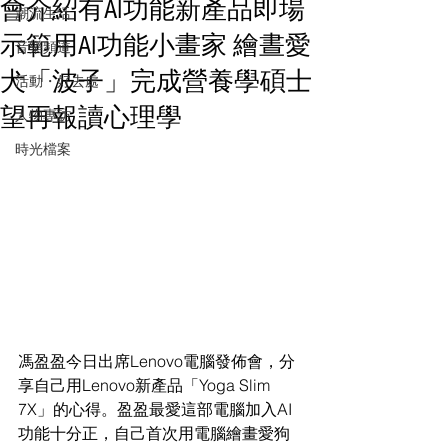
會介紹有AI功能新產品即場
潮流生活
示範用AI功能小畫家 繪晝愛
音樂頻道
犬「波子」完成營養學碩士
活動・好去處
望再報讀心理學
人物專訪
時光檔案
馮盈盈今日出席Lenovo電腦發佈會，分
享自己用Lenovo新產品「Yoga Slim 
7X」的心得。盈盈最愛這部電腦加入AI
功能十分正，自己首次用電腦繪畫愛狗