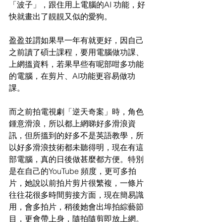
「波子」，跟住用上電腦的AI 功能，好
快就畫出了靚靚又似的愛狗。
盈盈並謂如果早一年有就更好，因自己
之前讀了碩士課程，要用電腦做功課、
上網搵資料，若果早些有呢部咁多功能
的電腦，在剪片、AI功能更容易做功
課。
而之前拍電視劇「逆天奇案」時，角色
鍾意滑浪，所以都上網睇好多滑浪資
訊，但所搵到的好多不是英語教學，所
以好多滑浪技術都未聽得明，現在有這
部電腦，真的日後做甚麼都方便。特別
是在自己的YouTube 頻度，更可多拍
片，她說以前拍片剪片很繁複，一條片
往往花很多時間剪接方面，現在簡易識
用，會多拍片，稍後她會出埠拍綜藝節
目，更會帶上身，隨拍隨剪即放上網。