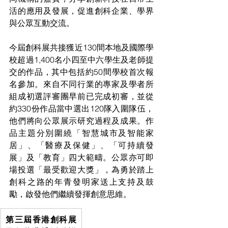
活的應用及發展，促進創科企業、學界
與公眾互動交流。
今屆創科展共接獲近130間本地及國際學
校超過1,400名小四至中六學生及老師提
交的作品，其中包括約50間學校首次報
名參加。來自不同行業的專家及學者所
組成初選評審團早前已完成初審，並從
約330份作品當中選出120隊入圍隊伍，
他們將向公眾展示研究過程及成果。作
品主題分別圍繞「智慧城市及智能家
居」、「醫療及保健」、「可持續發
展」及「教育」四大範疇。公眾亦可即
場投選「最受歡迎大獎」，為勇於踏上
創科之路的年青發明家送上支持及鼓
勵，啟發他們繼續發揮創意思維。
第三屆香港創科展