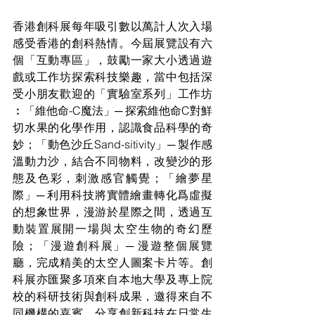
香港創科展每年吸引數以萬計人次入場
感受香港的創科熱情。今屆展覽設有六
個「互動專區」，鼓勵一家大小透過遊
戲或工作坊探索科技樂趣，當中包括深
受小朋友歡迎的「實驗室系列」工作坊
︰「維他命-C魔法」─ 探索維他命C對鮮
切水果的化學作用，認識食品科學的奇
妙；「動色沙丘Sand-sitivity」─ 製作感
溫動力沙，結合不同物料，改變沙的形
態及色彩，刺激感官觸覺；「繪夢星
際」─ 利用科技將實體繪畫轉化爲虛擬
的想象世界，漫游於星際之間，透過互
動裝置展開一場與太空生物的奇幻歷
險；「漫遊創科展」─ 漫遊整個展覽
廳，完成精美的太空人圖案卡片等。創
科展亦匯聚多項來自本地大學及專上院
校的科研技術與創科成果，邀得來自不
同機構的嘉賓，分享創新科技在日常生