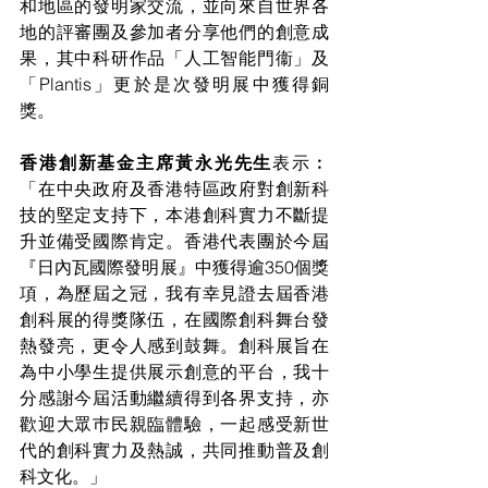
和地區的發明家交流，並向來自世界各
地的評審團及參加者分享他們的創意成
果，其中科研作品「人工智能門衞」及
「Plantis」更於是次發明展中獲得銅
獎。
香港創新基金主席黃永光先生
表示︰
「在中央政府及香港特區政府對創新科
技的堅定支持下，本港創科實力不斷提
升並備受國際肯定。香港代表團於今屆
『日內瓦國際發明展』中獲得逾350個獎
項，為歷屆之冠，我有幸見證去屆香港
創科展的得獎隊伍，在國際創科舞台發
熱發亮，更令人感到鼓舞。創科展旨在
為中小學生提供展示創意的平台，我十
分感謝今屆活動繼續得到各界支持，亦
歡迎大眾巿民親臨體驗，一起感受新世
代的創科實力及熱誠，共同推動普及創
科文化。」