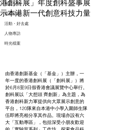
港創科展」年度創科盛事展
潮流生活
示本港新一代創意科技力量
音樂頻道
活動・好去處
人物專訪
時光檔案
由香港創新基金（「基金」）主辦，一
年一度的香港創科展（「創科展」）將
於6月8至9日假香港會議展覽中心舉行。
創科展以「大想頭 齊創新」為主題，為
香港創科新力軍提供向大眾展示創意的
平台，120隊來自本港中小學入圍師生隊
伍即將亮相分享其作品。現場亦設有六
大「互動專區」，包括深受小朋友歡迎
的「實驗室系列」工作坊，探索食品科