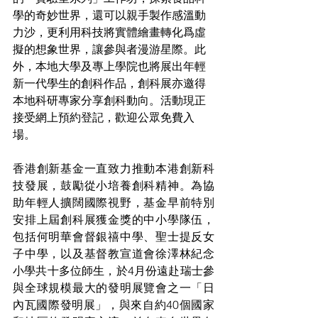
學的奇妙世界，還可以親手製作感溫動
力沙，更利用科技將實體繪畫轉化爲虛
擬的想象世界，讓參與者漫游星際。此
外，本地大學及專上學院也將展出年輕
新一代學生的創科作品，創科展亦邀得
本地科研專家分享創科動向。活動現正
接受網上預約登記，歡迎公眾免費入
場。
香港創新基金一直致力推動本港創新科
技發展，鼓勵從小培養創科精神。為協
助年輕人擴闊國際視野，基金早前特別
安排上屆創科展獲金獎的中小學隊伍，
包括何明華會督銀禧中學、聖士提反女
子中學，以及基督教宣道會徐澤林紀念
小學共十多位師生，於4月份遠赴瑞士參
與全球規模最大的發明展覽會之一「日
內瓦國際發明展」，與來自約40個國家