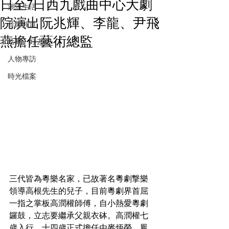
日至7日西九戲曲中心大劇
潮流生活
院演出阮兆輝、李龍、尹飛
音樂頻道
燕擔任藝術總監
活動・好去處
人物專訪
時光檔案
三代皆為粵樂名家，已故著名粵劇撃樂
領導高根先生的兒子，目前粵劇界首屈
一指之掌板高潤權師傅，自小熱愛粵劇
鑼鼓，立志要繼承父親衣砵。高潤權七
歲入行，十四歲正式擔任由麥炳榮、鳳