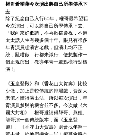
權哥希望藉今次演出將自己所學傳承下
去
除了紀念自己入行50年，權哥最希望藉
今次演出，可以將自己所學傳承下去。
「我向來好低調，不喜歡搞慶祝，不過
太太話人生有幾多個十年。眼見有很多
年青演員想演古老戲，但演出均不正
統，亂咁做，行都未識行。便想製作一
個正規演出，教導年青一輩點樣行點樣
演 !」
《玉皇登殿》和《香花山大賀壽》比較
少做，加上是較傳統的排場戲，資深大
老倌才懂得演出法、所以每次演出，年
青演員參與的機會並不多。今次做《六
國大封相》，權哥邀請得輝哥、燕姐、
龍哥演一個傳統版本，而《玉皇登
殿》、《香花山大賀壽》則會找年輕一
輩去做，給他們機會一試！權哥會將今