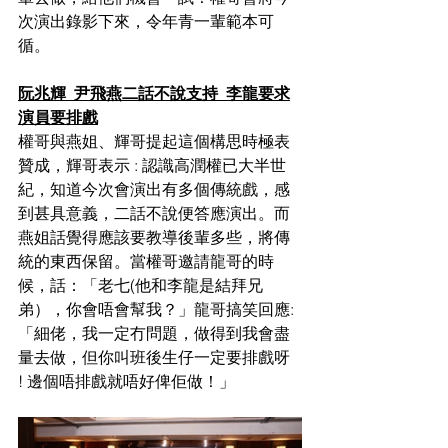
次演出錄影下來，令年青一輩範本可
循。
阮兆輝  尹飛燕二話不說支持  李龍要求
演員要排戲
權哥與燕姐、輝哥提起這個構思時極表
贊成，輝哥表示 : 認識高潤權已大半世
紀，知道今次會演出有多個傳統戲，感
到甚具意義，二話不說便答應演出。而
燕姐話覺得應該要教導後輩多些，將傳
統的東西保留。當權哥邀請龍哥的時
候，話：「老七(他和李龍是結拜兄
弟），你會唔會幫我？」龍哥搞笑回應: 
「細佬，我一定冇問題，做得到我會盡
量去做，但你叫班後生仔一定要排戲呀 
! 邊個唔排戲就唔好俾佢做！」