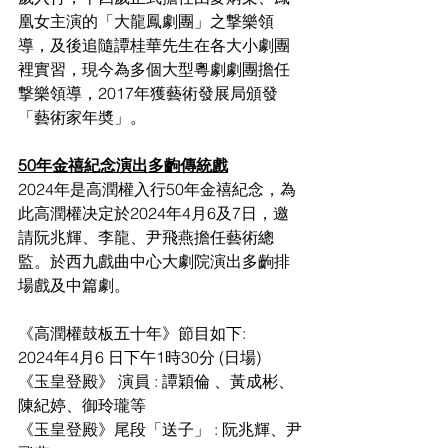
凰女主演的「大龍鳳劇團」之撃樂領
導，及後追隨譚桂華先生在各大小劇團
裡實習，現今為多個大型粵劇劇團擔任
撃樂領導，2017年獲藝術發展局頒發
「藝術家年奬」。
50年金禧紀念演出多齣傳統戲
2024年是高潤權入行50年金禧紀念，為
此高潤權决定於2024年4月6及7日，邀
請阮兆輝、李龍、尹飛燕擔任藝術總
監。於西九戲曲中心大劇院演出多齣排
場戲及中篇劇。
《高潤權鼓板五十年》節目如下:
2024年4月6 日下午1時30分 (日場)
《玉皇登殿》 演員 : 譚穎倫 、黃成彬、
陳紀婷、御玲瓏等
《玉皇登殿》尾段「送子」 : 阮兆輝、尹