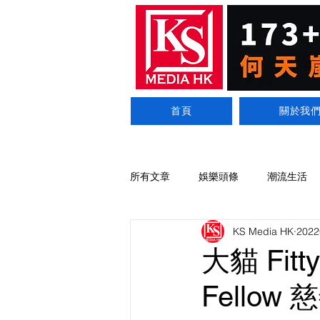
首頁
關於我
所有文章
娛樂頭條
潮流生活
KS Media HK
202
大貓 Fit
Fello