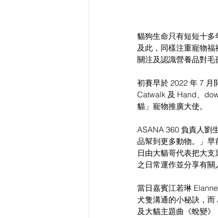
貓狗生命只有短短十多
及此，同樣注重寵物福
關注及認識營養品對毛
初賽早於 2022 年
Catwalk 及 Han
貓」寵物推廣大使。
ASANA 360 負
品幫到更多動物。」早
日由大貓哥代表把大支票 
之日常運作並分享有關
當日嘉賓江若琳 Elann
犬隻溝通的小秘訣，而 AS
及大貓主題曲《蛻變》