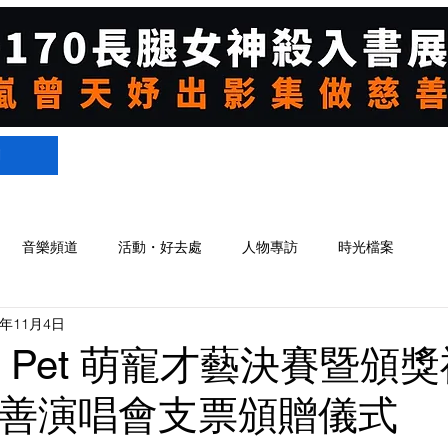
們
音樂頻道
活動・好去處
人物專訪
時光檔案
2年11月4日
ty Pet 萌寵才藝決賽暨頒獎
w 慈善演唱會支票頒贈儀式