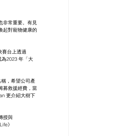
也非常重要。有見
喚起對寵物健康的
決賽台上透過 
成為2023 年「大
名稱，希望公司產
籌募救援經費，當
han 更介紹大樹下
 傳授與
ife》