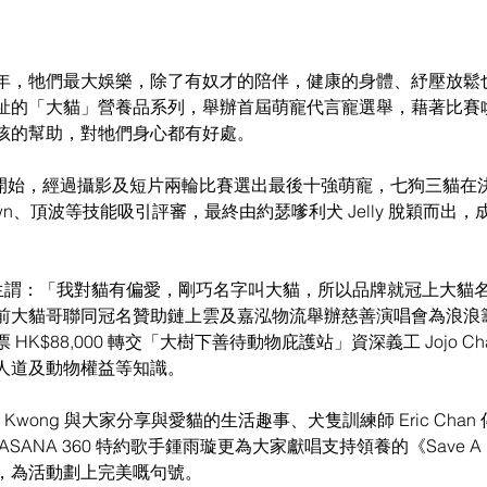
年，牠們最大娛樂，除了有奴才的陪伴，健康的身體、紓壓放鬆
祉的「大貓」營養品系列，舉辦首屆萌寵代言寵選舉，藉著比賽
孩的幫助，對牠們身心都有好處。
 7 月開始，經過攝影及短片兩輪比賽選出最後十強萌寵，七狗三貓在
d、down、頂波等技能吸引評審，最終由約瑟嗲利犬 Jelly 脫穎而出，
責人劉生謂：「我對貓有偏愛，剛巧名字叫大貓，所以品牌就冠上大貓
前大貓哥聯同冠名贊助鏈上雲及嘉泓物流舉辦慈善演唱會為浪浪
HK$88,000 轉交「大樹下善待動物庇護站」資深義工 Jojo C
人道及動物權益等知識。
e Kwong 與大家分享與愛貓的生活趣事、犬隻訓練師 Eric Chan
ANA 360 特約歌手鍾雨璇更為大家獻唱支持領養的《Save A L
，為活動劃上完美嘅句號。