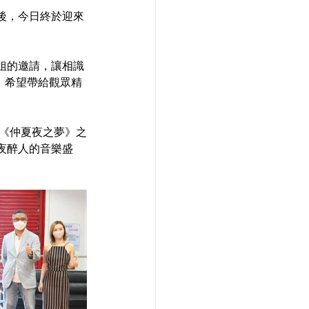
後，今日終於迎來
姐的邀請，讓相識
，希望帶給觀眾精
作《仲夏夜之夢》之
夜醉人的音樂盛