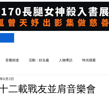
們
音樂頻道
活動・好去處
人物專訪
時光檔案
2年8月2日
十二載戰友並肩音樂會