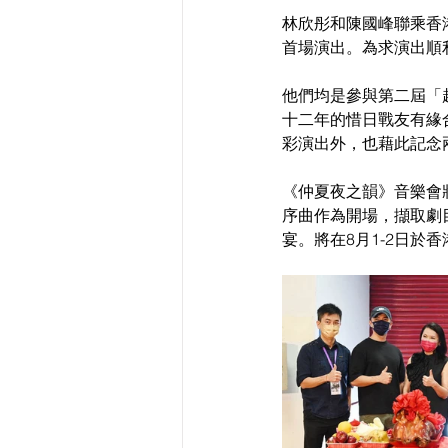
林欣彤和陳國峰聯乘香
首場演出。為求演出順利
他們均是參與第二屆「
十二年的惜日戰友有緣合
彩演出外，也藉此記念
《仲夏夜之韻》音樂會
序曲作為開場，擷取劇
宴。將在8月1-2日於