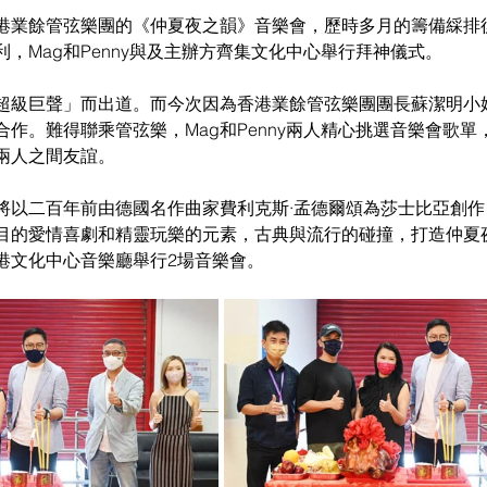
港業餘管弦樂團的《仲夏夜之韻》音樂會，歷時多月的籌備綵排
，Mag和Penny與及主辦方齊集文化中心舉行拜神儀式。
超級巨聲」而出道。而今次因為香港業餘管弦樂團團長蘇潔明小
作。難得聯乘管弦樂，Mag和Penny兩人精心挑選音樂會歌單
兩人之間友誼。
將以二百年前由德國名作曲家費利克斯·孟德爾頌為莎士比亞創
目的愛情喜劇和精靈玩樂的元素，古典與流行的碰撞，打造仲夏
香港文化中心音樂廳舉行2場音樂會。