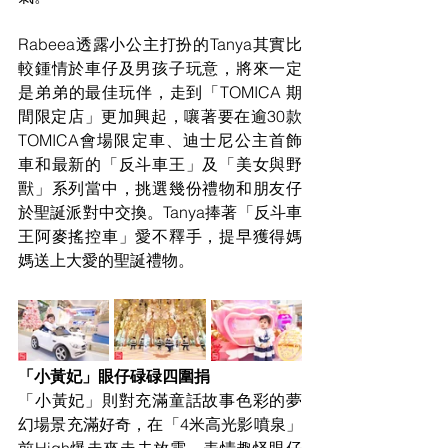
Rabeea透露小公主打扮的Tanya其實比
較鍾情於車仔及男孩子玩意，將來一定
是弟弟的最佳玩伴，走到「TOMICA 期
間限定店」更加興起，嚷著要在逾30款
TOMICA會場限定車、迪士尼公主首飾
車和最新的「反斗車王」及「美女與野
獸」系列當中，挑選幾份禮物和朋友仔
於聖誕派對中交換。Tanya捧著「反斗車
王阿麥搖控車」愛不釋手，提早獲得媽
媽送上大愛的聖誕禮物。 
「小黃妃」眼仔碌碌四圍捐   
「小黃妃」則對充滿童話故事色彩的夢
幻場景充滿好奇，在「4米高光影噴泉」