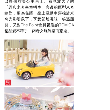
出多個甜美公主甫士。看見放大了的
「經典米奇皇室轎車」旁邊的巨型米奇
鑰匙，更為雀躍，坐上電動車穿梭於米
奇光影噴泉下，享受駕駛滋味，笑逐顏
開，又對The Point會員禮遇的TOMICA
精品愛不釋手，兩母女玩到樂而忘返。