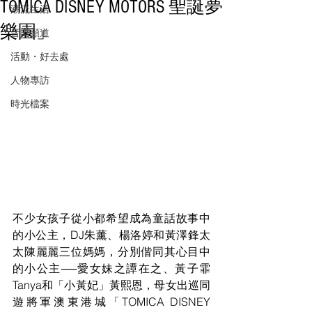
TOMICA DISNEY MOTORS 聖誕夢
潮流生活
樂園」
音樂頻道
活動・好去處
人物專訪
時光檔案
不少女孩子從小都希望成為童話故事中
的小公主，DJ朱薰、楊洛婷和黃澤鋒太
太陳麗麗三位媽媽，分別偕同其心目中
的小公主──愛女妹之譚在之、黃子霏
Tanya和「小黃妃」黃熙恩，母女出巡同
遊將軍澳東港城「TOMICA DISNEY 