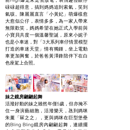
前High爆走來走去放電，表情趣怪眼仔
碌碌超得意，搞到媽媽追到索氣，笑到
氣咳。陳麗麗直言「小黃妃」萌爆樣愈
大愈似公仔，表情多多，為一家人帶來
無限歡笑，媽媽希望在她正式入學前與
小寶貝共度一個溫馨聖誕，原來小妮子
也是小車迷，對「3大系列車仔情景模型
打造的車迷天堂」情有獨鍾，坐上電動
車更加興奮，於爸爸黃澤鋒陪伴下在白
色座駕上合照。 
妹之鏡房翩翩起舞
活潑好動的妹之雖然年僅5歲，但亦掩不
住一身演藝細胞，活潑樂天，氹到媽咪
朱薰「冧之之」，更與媽咪在巨型堡壘
的Bling Bling鏡房內翩翩起舞，連續擺