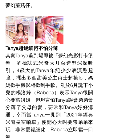
夢幻蘑菇仔。 
Tanya超錫細佬不怕分薄  
其實Tanya甫到場即被「夢幻光影打卡堡
壘」的標誌式米奇大耳朵造型深深吸
引，4歲大的Tanya年紀少少表演慾超
強，擺出多個甜美公主甫士超搶fo，媽
媽撳手機影相撳到手軟。剛於6月誕下小
兒的楊洛婷（Rabeea）表示Tanya很開
心要當姐姐，但坦言怕Tanya誤會弟弟會
分薄了父母的愛，要常和Tanya好好溝
通，幸而當Tanya一見到「2021年經典
米奇皇室轎車」便開心大叫要帶弟弟來
玩，非常愛錫細佬，Rabeea立即鬆一口
氣。 