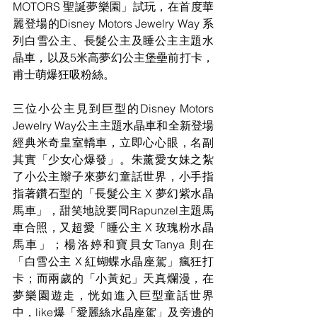
MOTORS 聖誕夢樂園」試玩，在首度華
麗登場的Disney Motors Jewelry Way 系
列白雪公主、長髮公主及睡公主主題水
晶車，以及5米高夢幻公主堡壘前打卡，
甫士萌爆狂吸粉絲。 
三位小公主見到巨型的Disney Motors 
Jewelry Way公主主題水晶車和全新登場
經典米奇皇室轎車，立即心心眼，名副
其實「少女心爆發」。朱薰愛女妹之紮
了小公主辮子來夢幻童話世界，小手指
指著鑽石型的「長髮公主 X 夢幻紫水晶
馬車」，甜笑地說要同Rapunzel主題馬
車合照，又超愛「睡公主 X 玫瑰粉水晶
馬車」；楊洛婷和寶貝女Tanya 則在
「白雪公主 X 紅蝴蝶水晶座駕」瘋狂打
卡；而兩歲的「小黃妃」天真爛漫，在
夢樂園遊走，恍如進入巨型童話世界
中，like爆「愛麗絲水晶座駕」及旁邊的