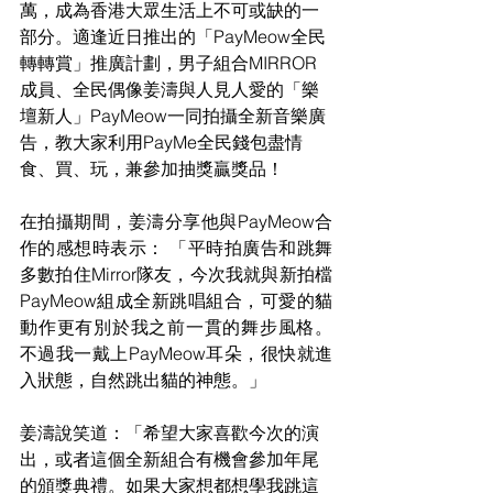
萬，成為香港大眾生活上不可或缺的一
部分。適逢近日推出的「PayMeow全民
轉轉賞」推廣計劃，男子組合MIRROR
成員、全民偶像姜濤與人見人愛的「樂
壇新人」PayMeow一同拍攝全新音樂廣
告，教大家利用PayMe全民錢包盡情
食、買、玩，兼參加抽獎贏獎品！
在拍攝期間，姜濤分享他與PayMeow合
作的感想時表示： 「平時拍廣告和跳舞
多數拍住Mirror隊友，今次我就與新拍檔
PayMeow組成全新跳唱組合，可愛的貓
動作更有別於我之前一貫的舞步風格。
不過我一戴上PayMeow耳朵，很快就進
入狀態，自然跳出貓的神態。」
姜濤說笑道：「希望大家喜歡今次的演
出，或者這個全新組合有機會參加年尾
的頒獎典禮。如果大家想都想學我跳這