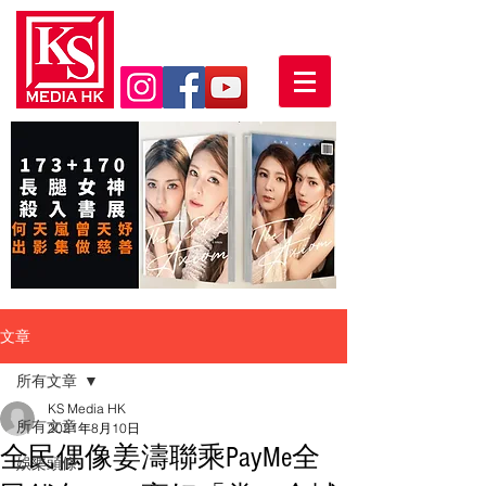
文章
所有文章
KS Media HK
所有文章
2021年8月10日
全民偶像姜濤聯乘PayMe全
娛樂頭條