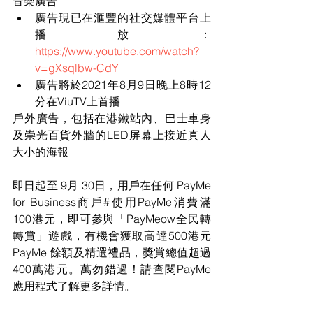
音樂廣告 
廣告現已在滙豐的社交媒體平台上
播放：
https://www.youtube.com/watch?
v=gXsqlbw-CdY
廣告將於2021年8月9日晚上8時12
分在ViuTV上首播
戶外廣告，包括在港鐵站內、巴士車身
及崇光百貨外牆的LED屏幕上接近真人
大小的海報
即日起至 9月 30日，用戶在任何 PayMe 
for Business商戶#使用PayMe消費滿
100港元，即可參與「PayMeow全民轉
轉賞」遊戲，有機會獲取高達500港元
PayMe 餘額及精選禮品，獎賞總值超過
400萬港元。萬勿錯過！請查閱PayMe 
應用程式了解更多詳情。