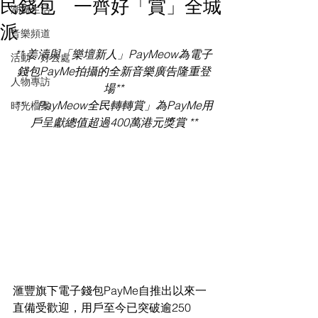
民錢包 一齊好「賞」全城
潮流生活
派
音樂頻道
** 姜濤與「樂壇新人」PayMeow為電子
活動・好去處
錢包PayMe拍攝的全新音樂廣告隆重登
人物專訪
場**
** 「PayMeow全民轉轉賞」為PayMe用
時光檔案
戶呈獻總值超過400萬港元獎賞 **
滙豐旗下電子錢包PayMe自推出以來一
直備受歡迎，用戶至今已突破逾250 