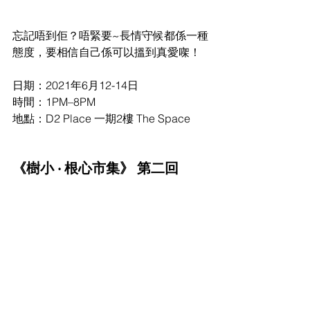
忘記唔到佢？唔緊要~長情守候都係一種
態度，要相信自己係可以搵到真愛㗎！
日期：2021年6月12-14日
時間：1PM–8PM
地點：D2 Place 一期2樓 The Space
《樹小 ‧ 根心市集》 第二回