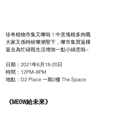
珍奇植物市集又嚟啦！中意塊根多肉嘅
大家又係時候嚟潮聖下，嚟市集買返棵
返去為忙碌既生活增加一點小綠意啦~
日期：2021年6月18-20日
時間：12PM–8PM
地點：D2 Place 一期2樓 The Space
《MEOW給未來》