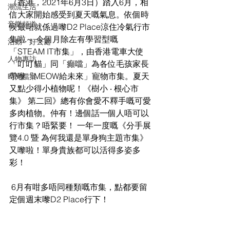
（香港，2021年6月3日）踏入6️月，相
潮流生活
信大家開始感受到夏天嘅氣息。依個時
音樂頻道
候最啱就係過嚟D2 Place涼住冷氣行市
集啦～ 今個月除左有學習型嘅
活動・好去處
「STEAM IT市集」，由香港電車大使
人物專訪
「叮叮貓」同「癲噹」為各位毛孩家長
帶嚟「MEOW給未來」寵物市集。夏天
時光檔案
又點少得小植物呢！《樹小 ‧ 根心市
集》 第二回》總有你會愛不釋手嘅可愛
多肉植物。仲有！邊個話一個人唔可以
行市集？唔緊要！ 一年一度嘅《分手展
覽4.0 暨 為何我還是單身狗主題市集》
又嚟啦！單身貴族都可以活得多姿多
彩！
 6月有咁多唔同種類嘅市集，點都要留
定個週末嚟D2 Place行下！