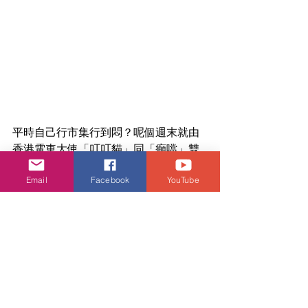
平時自己行市集行到悶？呢個週末就由
香港電車大使「叮叮貓」同「癲噹」雙
雙孖住帶你地行市集啦~
Email
Facebook
YouTube
日期：2021年6月26-27日
時間：1PM–8PM
地點：D2 Place 一期2樓 The Space
＝＝＝＝＝＝＝＝＝＝＝＝＝＝＝＝＝
＝＝