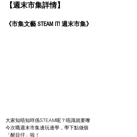
【週末市集詳情】
《市集文藝 STEAM IT! 週末市集》
大家知唔知咩係STEAM呢？唔識就要嚟
今次嘅週末市集邊玩邊學，學下點做個
「醒目仔」啦！