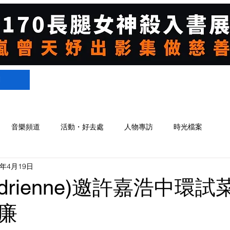
們
音樂頻道
活動・好去處
人物專訪
時光檔案
1年4月19日
drienne)邀許嘉浩中環試
廉