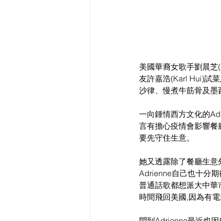
美國華裔女歌手劉晨芝(
友許嘉浩(Karl Hui
沙律、慢煮牛筋骨及墨西哥
一向鍾情西方文化的Ad
言有擔心疫情會影響餐
要先守住生意。
她又透露除了餐廳生意
Adrienne自己也
普通話歌都想派大中華市
時間飛回美國,因為有
問到Adrienne最近也因