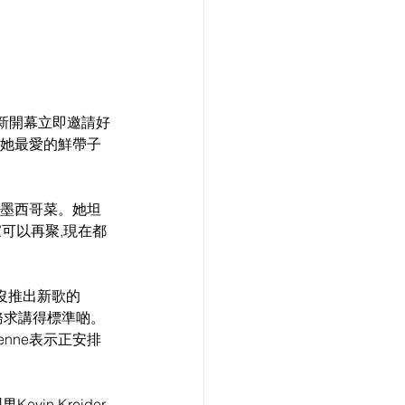
,新開幕立即邀請好
推介她最愛的鮮帶子
。
整墨西哥菜。她坦
可以再聚,現在都
沒推出新歌的
堂務求講得標準啲。
nne表示正安排
vin Kreider