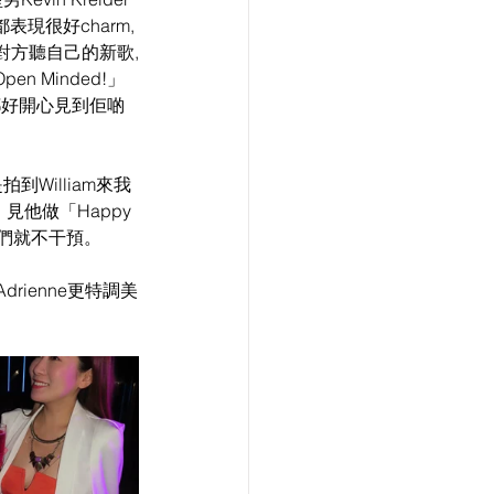
表現很好charm,
對方聽自己的新歌,
n Minded!」
。都好開心見到佢啲
到William來我
見他做「Happy 
我們就不干預。
ienne更特調美