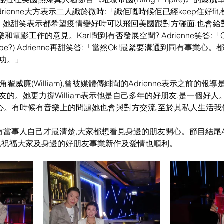
ienne大方表示二人識於微時:「識佢嘅時候佢已經keep住好fit,都
an。」她甜笑表示都希望疫情變好時可以飛回美國跟對方碰面,也會給
影工作的意見。Karl問到有否發展空間? Adrienne笑答:「Ope
pe?) Adrienne再甜笑答:「當然Ok!最緊要溝通到同有事業心
成功。」
威廉(William),曾被媒體傳緋聞的Adrienne表示之前的報導是拍
的。她更力撐William表示他是自己多年的好朋友,是一個好人。
上心。有時候有音樂上的問題她也會與對方交流,至於其私人生活
只有當事人自己才最清楚,大家都想看見身邊的朋友開心。節目結尾Adr
上享用,祝福大家及身邊的好朋友事業新作及愛情也順利。