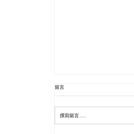
留言
撰寫留言......
🔥啦啦隊Taurus招募最後召