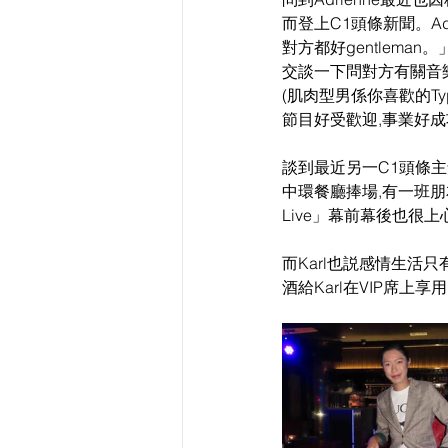
而登上C1頭條新聞。Adr
對方都好gentlem
交談一下問對方有關音樂和電
(肌肉型男係你喜歡的Ty
節目好受歡迎,事業好
談到最近另一C1頭條主角翟
中環餐廳捧場,有一班朋友
Live」幕前幕後也很
而Karl也説感情生活
酒給Karl在VIP席