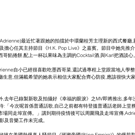
Adrienne)最近忙著跟她的拍擋於中環蘭桂芳主理新的西式餐廳
)試菜及擔心任其主持節目《H.K. Pop Live》之嘉賓。節目中她先
餡捲餅,配上一杯以果味為主調的Cocktail酒,與Karl把酒談心
rienne自小已經很喜歡吃墨西哥菜,還試過專程上堂跟當地人學
廳生意,但滿載希望的她表示相信大家配合齊心防疫,應該很快大家
外,去年已錄製新歌及拍攝好《幸福的眼淚》之MV即將推出,多年
十分期待:「今次呢首係普通話歌,自己之前都有特登搵普通話老師上
場同走埠宣傳。」講到期待疫情後可以周圍飛及走埠宣傳,Adrie
電影及音樂工作未完成。
秘撻在美國熱爆真人騷節目《璀璨帝國(Bling Empire)》的爆肌型男Ke