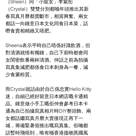
（Sheen）同「小龍女」李紫彤
（Crystal）雙雙分別都喺年頭推出其新
春寫真月曆都賣斷市，相當興奮。兩女
都話一向鍾意日本文化同食日本菜，話
嘢食賣相精緻又唔肥。
Sheena表示平時自己唔係好識飲酒，但
對清酒就情有獨鍾，自己下廚時都會同
女閨密飲番兩杯清酒。仲話之前為拍攝
寫真集減肥都係食日本刺身為一餐，減
少食澱粉質。
而Crystal就話由於自己係忠實Hello Kitty
迷，自細已經好留意日本網店嘅卡通精
品。鍾意做小手工嘅佢仲會參考日本卡
通為自己拍攝寫真相片時DIY整頭飾。兩
女都話繼寫真月曆大賣後現正再下一
城，籌備緊暑假推出嘅寫真集。佢哋都
話暫時飛唔到，唯有喺香港搵啲異國風