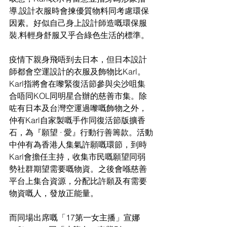
導,設計衣服時會揀優質物料同考慮環保
因素。好似自己身上設計師造嘅環保服
裝,料輕身舒服又乎合綠色生活的標準。
疫情下親身飛唔到去日本，但日本設計
師都會空運設計的衣服及飾物比Karl。
Karl指將會在嚟緊復活節參與尖沙咀集
合唔同KOL同明星合辦的慈善市集。除
咗有日本及台灣空運過嚟嘅飾物之外，
仲有Karl自家製嘅手作同復活節版擴香
石，為『願望 · 愛』行動行善籌款。活動
中仲有為香港人集氣許願嘅環節，到時
Karl會擔任主持，收集市民嘅願望同弱
勢社群期望需要嘅物資。之後會喺慈善
平台上集合資源，分配比許願及有需要
物資嘅人，發放正能量。
而同場出席嘅「17第一女主播」宣娜