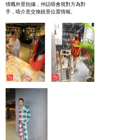
情嘅外景拍攝，仲話唔會視對方為對
手，唔介意交換靚景位置情報。