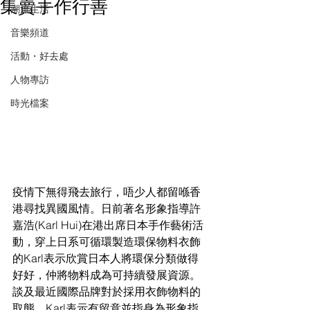
集賣手作行善
潮流生活
音樂頻道
活動・好去處
人物專訪
時光檔案
疫情下無得飛去旅行，唔少人都留喺香
港尋找異國風情。日前著名形象指導許
嘉浩(Karl Hui)在港出席日本手作藝術活
動，穿上日系可循環製造環保物料衣飾
的Karl表示欣賞日本人將環保分類做得
好好，仲將物料成為可持續發展資源。
談及最近國際品牌對於採用衣飾物料的
取態，Karl表示有留意並指身為形象指