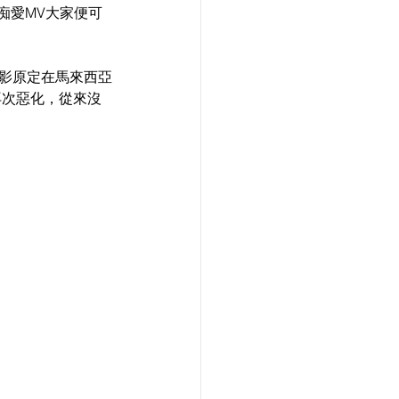
痴愛MV大家便可
電影原定在馬來西亞
再次惡化，從來沒