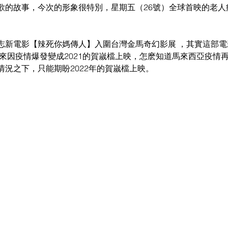
歌的故事，今次的形象很特別，星期五（26號）全球首映的老人
志新電影【辣死你媽傳人】入圍台灣金馬奇幻影展 ，其實這部
後來因疫情爆發變成2021的賀嵗檔上映，怎麽知道馬來西亞疫情
情況之下，只能期盼2022年的賀嵗檔上映。