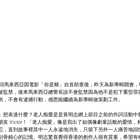
)日前回馬來西亞因電影「你是豬」自首助查後，昨天為新專輯開會
被監禁，後來馬來西亞總警長說不會監禁因為他不是犯下重型罪
供，不會有逮捕行動，感恩能繼續為新專輯做策劃工作。
」想表達什麼？老人痴愛是是黃明志網上節目之前的作詞活動中
友 Victor！「老人痴愛」像是寫出了如偶像劇童話般的愛情
忍，直到故事裡其中一人永遠地消失，只留下另外一人痛苦地回
刻骨銘心的記憶。明志驚喜覺得香港的創作人很有質素，希望有