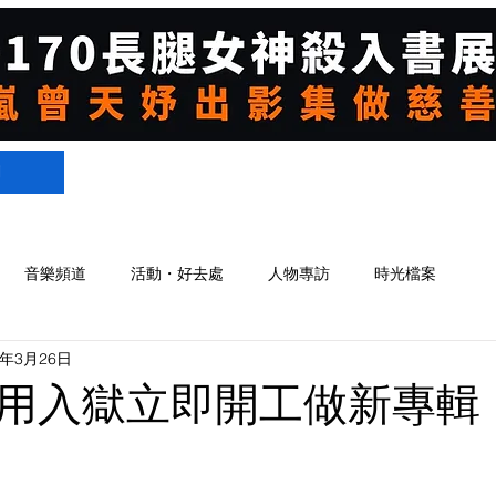
們
音樂頻道
活動・好去處
人物專訪
時光檔案
1年3月26日
用入獄立即開工做新專輯