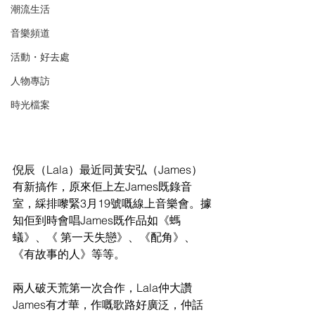
潮流生活
音樂頻道
活動・好去處
人物專訪
時光檔案
倪辰（Lala）最近同黃安弘（James）
有新搞作，原來佢上左James既錄音
室，綵排嚟緊3月19號嘅線上音樂會。據
知佢到時會唱James既作品如《螞
蟻》、《 第一天失戀》、《配角》、
《有故事的人》等等。
兩人破天荒第一次合作，Lala仲大讚
James有才華，作嘅歌路好廣泛，仲話