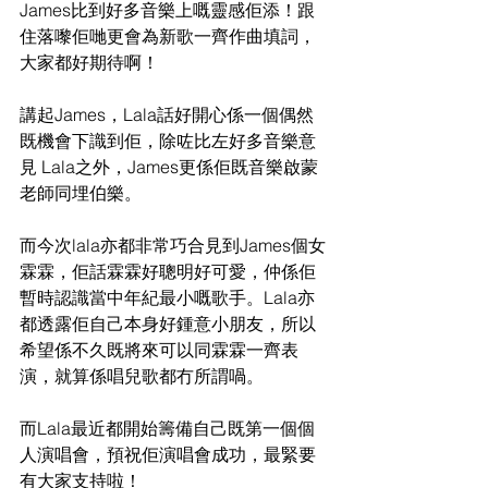
James比到好多音樂上嘅靈感佢添！跟
住落嚟佢哋更會為新歌一齊作曲填詞，
大家都好期待啊！
講起James，Lala話好開心係一個偶然
既機會下識到佢，除咗比左好多音樂意
見 Lala之外，James更係佢既音樂啟蒙
老師同埋伯樂。
而今次lala亦都非常巧合見到James個女
霖霖，佢話霖霖好聰明好可愛，仲係佢
暫時認識當中年紀最小嘅歌手。Lala亦
都透露佢自己本身好鍾意小朋友，所以
希望係不久既將來可以同霖霖一齊表
演，就算係唱兒歌都冇所謂喎。
而Lala最近都開始籌備自己既第一個個
人演唱會，預祝佢演唱會成功，最緊要
有大家支持啦！