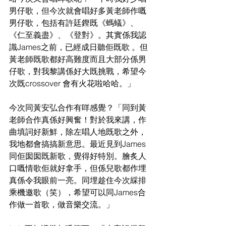
男仔歌，但今次就會唱好多黃老師作嘅
男仔歌，包括有許廷鏗既《螞蟻》、
《仁至義盡》、《登對》。其實係我認
識James之前，已經成日聽佢既歌 。但
黃老師既歌都好高難度而且大部分係男
仔歌，對我黎講係好大既挑戰，希望今
次既crossover 會有火花啦哈哈。」
今次同黃安弘合作有咩感覺？「同到黃
老師合作真係好興奮！對於我來講，作
曲填詞好新鮮，除左唱人地既歌之外，
我地都會搞搞新意思。最近見到James
同佢囡囡既新歌，覺得好特別。膾炙人
口嘅情歌佢就好拿手，但係兒歌都作埋
真係令我眼前一亮。同埋趁住今次綵排
乘機邀歌（笑），希望可以同James合
作做一首歌，做音樂交流。」