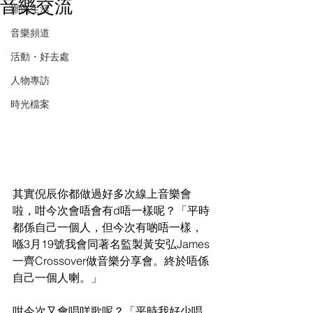
音樂交流
潮流生活
音樂頻道
活動・好去處
人物專訪
時光檔案
其實倪辰你都做過好多次線上音樂會
啦，咁今次會唔會有d唔一樣呢？「平時
都係自己一個人，但今次有啲唔一樣，
喺3月19號我會同著名監製黃安弘James
一齊Crossover做音樂分享會。終於唔係
自己一個人喇。」
咁今次又會唱咩歌呢？「平時我好少唱