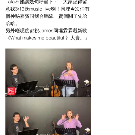
Lala不如講幾句呼籲下：「大家記得留
意我3/19既music live喇！同埋今次仲有
個神秘嘉賓同我合唱添！賣個關子先哈
哈哈。
另外喺呢度都祝James同埋霖霖嘅新歌
《What makes me beautiful 》大賣。」