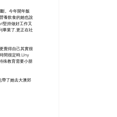
有間斷。今年開年飯
衡營養飲食的她也說
rl堅持做好工作又
利畢業了,更正在社
友更覺得自己其實很
間很定時,Uny
有特殊教育需要小朋
也帶了她去大澳郊