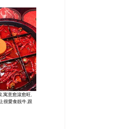
,寓意愈滾愈旺,
上很愛食靚牛,跟