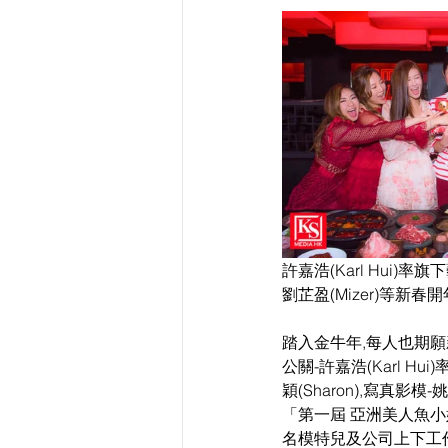
許嘉浩(Karl Hui)率旗下藝
劉芷盈(Mizer)等新
踏入金牛年,每人也期願新
公關-許嘉浩(Karl H
穎(Sharon),寫真影模-
「第一屆 亞洲美人魚小姐
名模特兒及公司上下工