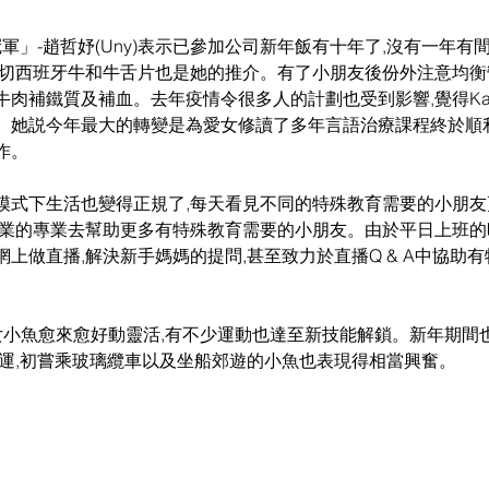
港冠軍」-趙哲妤(Uny)表示已參加公司新年飯有十年了,沒有一年
薄切西班牙牛和牛舌片也是她的推介。有了小朋友後份外注意均
肉補鐵質及補血。去年疫情令很多人的計劃也受到影響,覺得Ka
。她説今年最大的轉變是為愛女修讀了多年言語治療課程終於順
作。
模式下生活也變得正規了,每天看見不同的特殊教育需要的小朋
執業的專業去幫助更多有特殊教育需要的小朋友。由於平日上班的時
上做直播,解決新手媽媽的提問,甚至致力於直播Q & A中協助
女小魚愈來愈好動靈活,有不少運動也達至新技能解鎖。新年期間
大運,初嘗乘玻璃纜車以及坐船郊遊的小魚也表現得相當興奮。