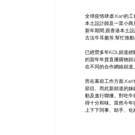
全球疫情肆虐,Karl的
本土設計師及一眾小商戶
新年期間,跟香港本土設
古法牛耳脆等,幫忙推
已經營多年KOL頻道經
的賀年年貨直播購物頻道
在不同的合作網絡頻道上排
而在幕前工作方面,Kar
節目。而此新頻道的姊
動及進行聯播。對吃牛很
得十分和味。當然今年疫
上下下同事、助手、化妝