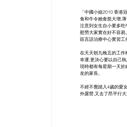
「中國小姐2010 香
食和牛令她食慾大增,
注意到女生自小要多吃牛
慰勞大家實在好不容易
區言語治療中心實習工
在天天朝九晚五的工作
幸運,更決心要以自己
現時都有每星期一天於網
友的家長。
不經不覺踏入4歲的愛
外露營,又去了昂平行