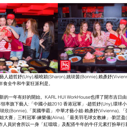
人趙哲妤(Uny),楊曉穎(Sharon),姚琰茵(Bonnie),賴彥妤(Vivienna
春開年食全牛和牛宴狂派利是。
的一年有好的開始。KARL HUI WorkHouse也擇了開市吉
ui)率領率旗下藝人:「中國小姐2010 香港冠軍」-趙哲妤(Uny),環球
姚琰欣(Bonnie),「英國學霸」.中華才藝小姐-賴彥妤(Vivienna), 
大賽」三料冠軍-練樂儀(Alina),「最美羽毛球女教練」-劉芷盈(M
作人員於會所以一身「紅噹噹」及配搭牛年的牛仔元素打扮舉行