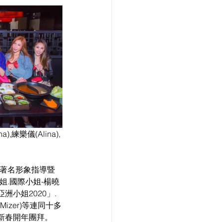
),練樂儀(Alina),
日由著名形象指導暨
小姐.國際小姐-楊曉
「亞洲小姐2020」.
izer)等連同十多
新春開年團拜。