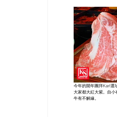
今年的開年團拜Karl
大家都大紅大紫。自小有
牛有不解緣。