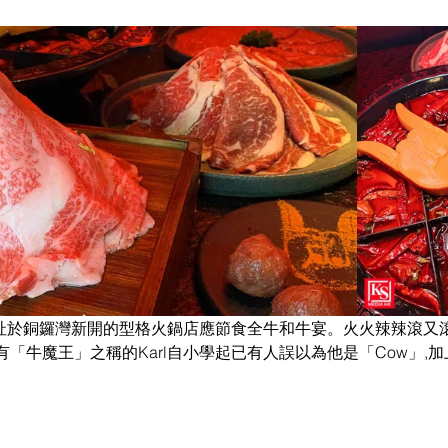
選址於銅鑼灣新開的型格火鍋店應節食全牛和牛宴。火火辣辣滾又滾
「牛魔王」之稱的Karl自小學起已有人誤以為他是「Cow」,加