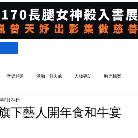
們
音樂頻道
活動・好去處
人物專訪
時光檔案
1年2月24日
旗下藝人開年食和牛宴