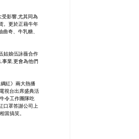
業大受影響,尤其同為
帶貨。更於正藉牛年
牛油曲奇、牛乳糖、
與伍姑娘伍詠薇合作
L事業,更會為他們
S 綱紅》兩大熱播
亞電視台出席盛典活
和牛令工作團隊吃
春紅口罩答謝公司上
,相當搞笑。