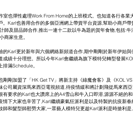
工作室也彈性處理Work From Home的上班模式。也知道各行各
。Karl也善用合作的多個亞洲網上帶貨平台資源,幫助小商戶
計師及甜品師合作,推出一連十二款以牛為題的賀年食物,包括:
動小商家生意。
驗的Karl更於新年與六個網絡新頻道合作,期中剛剛於新年伊始
成績十分理想。所以今年Karl會繼續為旗下模特兒轉型發展KO
滿Schedule。
l也剛剛加盟了「HK Get TV」將新主持《綠魔會客》及《KOL V
妹公司屬資深馬來西亞電視頻道,待疫情緩和將計劃飛從馬來西
有要求的Karl也大讚席上的A4雪山和牛入口即溶,源源不絕的
情下大家也辛苦了,Karl繼續豪氣狂派利是以及特製的抗疫新
師和髮型師慰勞大家,一眾藝人模特兒更趁Karl派利是時搶利是