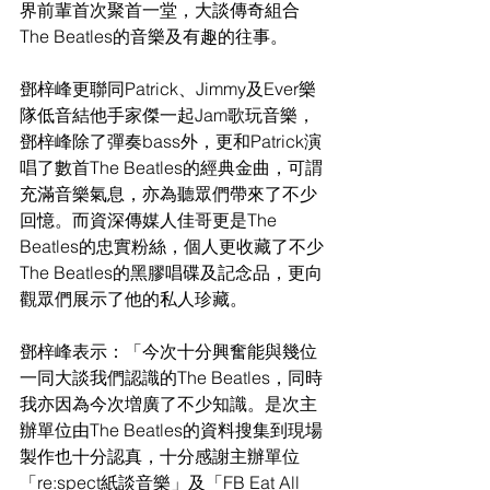
界前輩首次聚首一堂，大談傳奇組合
The Beatles的音樂及有趣的往事。
鄧梓峰更聯同Patrick、Jimmy及Ever樂
隊低音結他手家傑一起Jam歌玩音樂，
鄧梓峰除了彈奏bass外，更和Patrick演
唱了數首The Beatles的經典金曲，可謂
充滿音樂氣息，亦為聽眾們帶來了不少
回憶。而資深傳媒人佳哥更是The 
Beatles的忠實粉絲，個人更收藏了不少
The Beatles的黑膠唱碟及記念品，更向
觀眾們展示了他的私人珍藏。
鄧梓峰表示：「今次十分興奮能與幾位
一同大談我們認識的The Beatles，同時
我亦因為今次増廣了不少知識。是次主
辦單位由The Beatles的資料搜集到現場
製作也十分認真，十分感謝主辦單位
「re:spect紙談音樂」及「FB Eat All 