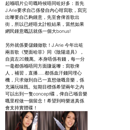
起喺唱片公司嘅時候唔同咗好多：首先
J.Arie要求自己係發自內心咁寫歌，寫完
出嚟要自己夠鍾意，先至會俾首歌出
街，所以已經唔太計較結果，當然如果
網民鍾意嘅話就係一個大bonus! 
另外就係要儲錢做歌！J.Arie 今年出咗
兩首歌《雙面哈菲》同《陰陽道具》，
自資左20幾萬。本身唔係有錢，每一分
一毫都係喺唔同方面賺返嚟：寫歌俾
人，補習，直播......都係血汗錢同埋心
機，只求做到自己一直想做嘅音樂，係
充滿玩味既。短期目標係希望兩年之內
可以出到一隻concept碟，俾自己喺音樂
嘅里程做一個留念！希望到時樂迷真係
會支持實體碟！