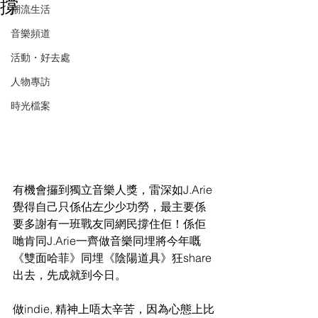
撐
潮流生活
音樂頻道
活動・好去處
人物專訪
時光檔案
有機會攞到獨立音樂人獎，雷深如J.Arie
覺得自己只係佔左少少功勞，最主要係
要多謝有一班戰友同網民撐住佢！係佢
哋肯同J.Arie一齊做音樂同埋將今年嘅
《雙面哈菲》同埋《陰陽道具》狂share
出去，先成就到今日。
做indie, 精神上唔太辛苦，因為心態上比