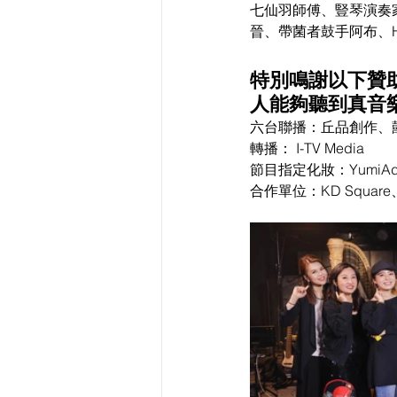
七仙羽師傅、豎琴演奏家
晉、帶菌者鼓手阿布、Hi
特別鳴謝以下贊助
人能夠聽到真音
六台聯播：丘品創作、囍趣
轉播： I-TV Media
節目指定化妝：YumiAdaL
合作單位：KD Square