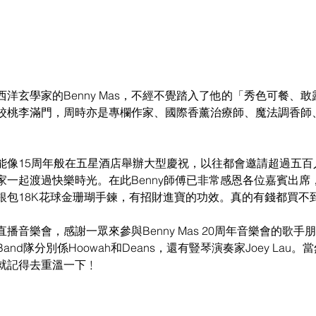
洋玄學家的Benny Mas，不經不覺踏入了他的「秀色可餐、敢
校桃李滿門，周時亦是專欄作家、國際香薰治療師、魔法調香師
能像15周年般在五星酒店舉辦大型慶祝，以往都會邀請超過五百
家一起渡過快樂時光。在此Benny師傅已非常感恩各位嘉賓出席
銀包18K花球金珊瑚手鍊，有招財進寶的功效。真的有錢都買不
播音樂會，感謝一眾來參與Benny Mas 20周年音樂會的歌手
nd隊分別係Hoowah和Deans，還有豎琴演奏家Joey Lau
就記得去重溫一下﹗