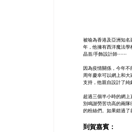
被喻為香港及亞洲知名西
年，他擁有西洋魔法學
晶首/手飾設計師⋯⋯
因為疫情關係，今年不
周年慶幸可以網上和大
支持，他親自設計了純
超過三個半小時的網上直
別鳴謝勞苦功高的兩隊Ba
的粉絲們。如果錯過了
到賀嘉賓：