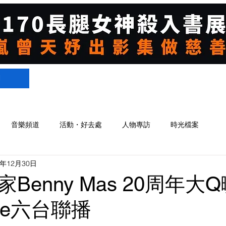
們
音樂頻道
活動・好去處
人物專訪
時光檔案
0年12月30日
Benny Mas 20周年大
Live六台聯播