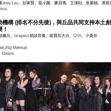
Joey Lau、彭家賢、龍小菌、麥貝夷、王漢勛、朱紫嬈、黃
nx
機構 (排名不分先後)，與丘品共同支持本土
樂！
台、re:spect 紙談音樂、藍寶石大台、Chill、小曼谷
iNg Makeup  
、Deans