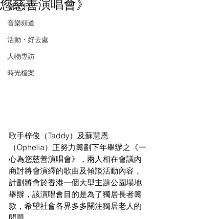
您慈善演唱會》
潮流生活
音樂頻道
活動・好去處
人物專訪
時光檔案
歌手梓俊（Taddy）及蘇慧恩
（Ophelia）正努力籌劃下年舉辦之《一
心為您慈善演唱會》，兩人相在會議內
商討將會演繹的歌曲及傾談活動內容，
計劃將會於香港一個大型主題公園場地
舉辦，該演唱會目的是為了獨居長者籌
款，希望社會各界多多關注獨居老人的
問題。