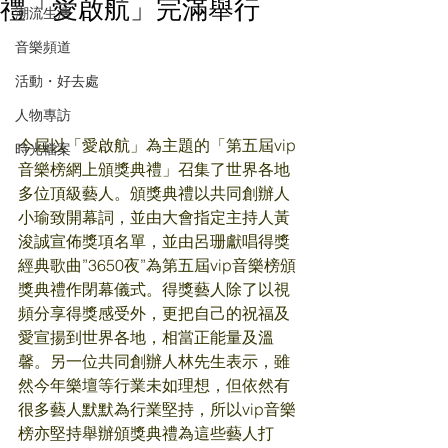
禮「愛啟航」完滿舉行
潮流生活
音樂頻道
活動・好去處
人物專訪
今屆以「愛啟航」為主題的「第五屆vip
時光檔案
音樂榜網上頒獎典禮」召集了世界各地
多位頂級藝人。頒獎典禮以共同創辦人
小瑜致開幕詞，並由大會指定主持人黃
浚誠宣佈獎項名單，並由呂珊獻唱得獎
經典歌曲”3650夜”為第五屆vip音樂榜頒
獎典禮作閉幕儀式。得獎藝人除了以視
頻分享得獎感受外，更把自己的祝福及
愛宣揚到世界各地，相當正能量及溫
馨。另一位共同創辦人林先生表示，雖
然今年樂壇等行業未如理想，但依然有
很多藝人默默為行業堅持，所以vip音樂
榜亦堅持舉辦頒獎典禮為這些藝人打