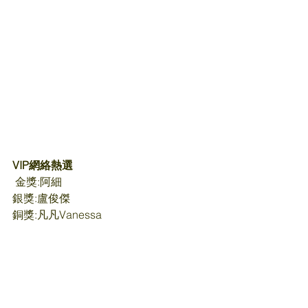
VIP網絡熱選 
金獎:阿細
銀獎:盧俊傑
銅獎:凡凡Vanessa