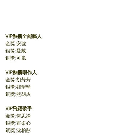
VIP熱播全能藝人
金獎:安琥 
銀獎:愛戴
銅獎:可嵐
VIP熱播唱作人
金獎:胡芳芳
銀獎:祁聖翰
銅獎:熊胡杰
VIP飛躍歌手
金獎:何思諭 
銀獎:霍柔心
銅獎:沈柏彤