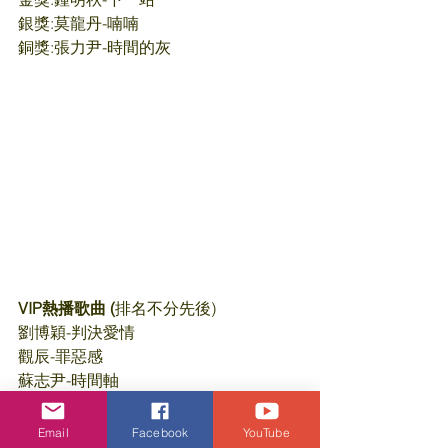
銀獎:莫龍丹-喃喃
銅獎:張力尹-時間的灰
VIP熱播歌曲 (
排名不分先後)
劉博穎-判決愛情
觀辰-罪惡感
蘇志尹-時間軸
段美玉- Fairy Christmas 
徐诗寒 – 时间总爱说谎
Email
Facebook
YouTube