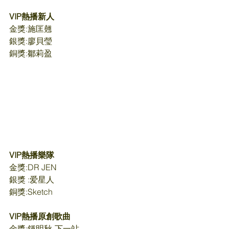
VIP熱播新人
金獎:施匡翹
銀獎:廖貝瑩
銅獎:鄒莉盈
VIP熱播樂隊
金獎:DR JEN
銀獎 :爱星人
銅獎:Sketch
VIP熱播原創歌曲
金獎:鍾明秋-下一站