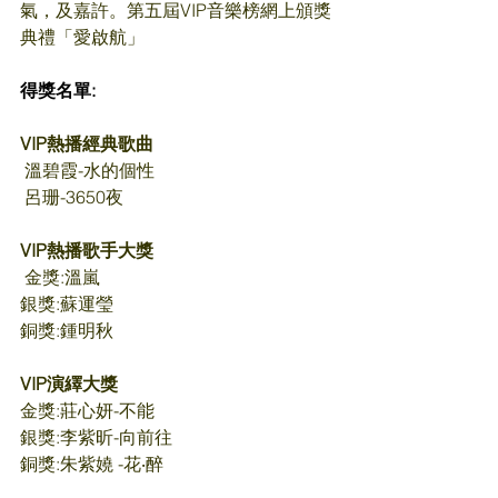
氣，及嘉許。第五屆VIP音樂榜網上頒獎
典禮「愛啟航」
得獎名單:
VIP熱播經典歌曲
溫碧霞-水的個性
呂珊-3650夜
VIP熱播歌手大獎
金獎:溫嵐
銀獎:蘇運瑩
銅獎:鍾明秋
VIP演繹大獎
金獎:莊心妍-不能
銀獎:李紫昕-向前往
銅獎:朱紫嬈 -花‧醉