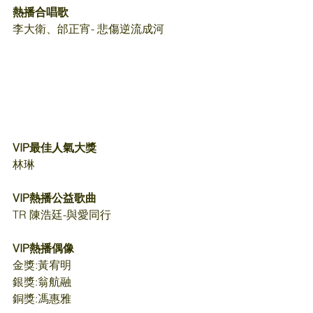
熱播合唱歌
李大衛、邰正宵- 悲傷逆流成河
VIP最佳人氣大獎
林琳
VIP熱播公益歌曲
TR 陳浩廷-與愛同行
VIP熱播偶像
金獎:黃宥明
銀獎:翁航融
銅獎:馮惠雅