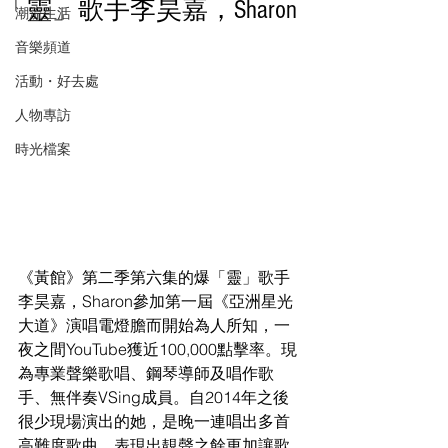
「靈」歌手李昊嘉，Sharon
潮流生活
音樂頻道
活動・好去處
人物專訪
時光檔案
《黃館》第二季第六集的爆「靈」歌手
李昊嘉，Sharon參加第一屆《亞洲星光
大道》演唱電燈膽而開始為人所知，一
夜之間YouTube獲近100,000點擊率。現
為專業聲樂歌唱、鋼琴導師及唱作歌
手、無伴奏VSing成員。自2014年之後
很少現場演出的她，是晚一連唱出多首
高難度歌曲，表現出靚聲之餘更加讓歌