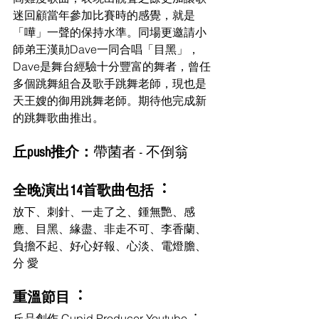
迷回顧當年參加比賽時的感覺，就是
「嘩」一聲的保持水準。同場更邀請小
師弟王漢勛Dave一同合唱「目黑」，
Dave是舞台經驗十分豐富的舞者，曾任
多個跳舞組合及歌手跳舞老師，現也是
天王嫂的御用跳舞老師。期待他完成新
的跳舞歌曲推出。
丘push推介：
帶菌者
-
不倒翁
全晚演出14首歌曲包括︓
放下、刺針、一走了之、鍾無艷、感
應、目黑、緣盡、非走不可、李香蘭、
負擔不起、好心好報、心淡、電燈膽、 
分 愛
重溫節目︓
丘品創作 Cupid Producer Youtube︓ 