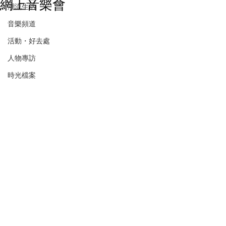
網上音樂會
潮流生活
音樂頻道
活動・好去處
人物專訪
時光檔案