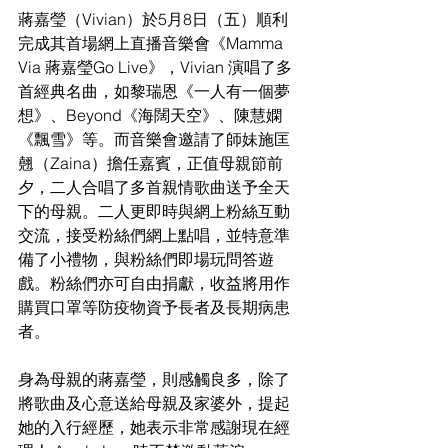
蔣嘉瑩（Vivian）於5月8日（五）順利
完成其首場網上直播音樂會《Mamma 
Via 蔣嘉瑩Go Live》，Vivian 演唱了多
首經典名曲，如黎瑞恩《一人有一個夢
想》、Beyond《海闊天空》、陳慧嫻
《飄雪》等。而音樂會邀請了師妹施匡
翹（Zaina）擔任嘉賓，正值母親節前
夕，二人合唱了多首親情歌曲送予全天
下的母親。二人更即時與網上粉絲互動
交流，接受粉絲們網上點唱，並特意準
備了小禮物，與粉絲們即場玩問答遊
戲。粉絲們亦可自由捐獻，收益將用作
購買口罩等防疫物資予長者及長期病患
者。
身為母親的蔣嘉瑩，則感觸良多，除了
將歌曲及心意送給母親及家婆外，提起
她的入行經歷，她表示非常感謝現在經