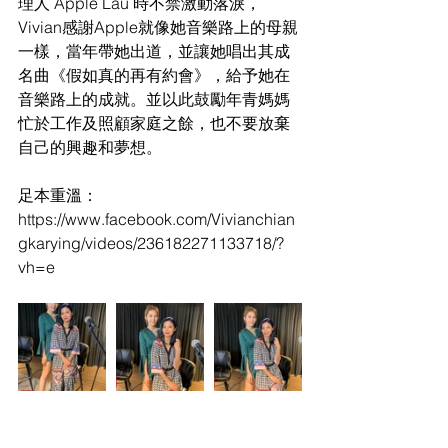
理人 Apple Lau 時不禁激動落淚，
Vivian感謝Apple就像她音樂路上的母親
一樣，當年帶她出道，並讓她唱出其成
名曲《假如真的再有約會》，給予她在
音樂路上的成就。並以此鼓勵年青媽媽
忙於工作及照顧家庭之餘，也不要放棄
自己的興趣和夢想。
足本重溫：
https://www.facebook.com/Vivianchian
gkarying/videos/236182271133718/?
vh=e