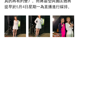
真的再有約會》。而蔣嘉瑩與施匡翹將
提早於5月4日星期一為直播進行綵排。