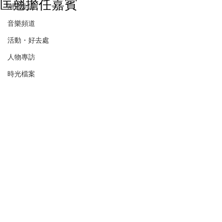
匡翹擔任嘉賓
潮流生活
音樂頻道
活動・好去處
人物專訪
時光檔案