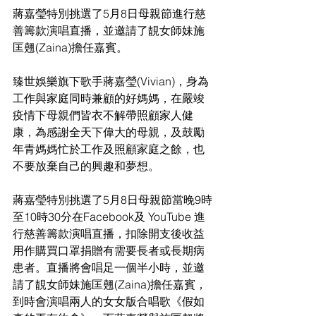
蔣嘉瑩特別挑選了5月8日母親節進行慈
善籌款演唱直播，並邀請了靚女師妹施
匡翹(Zaina)擔任嘉賓。
臻世娛樂旗下歌手蔣嘉瑩(Vivian)，身為
工作與家庭同時兼顧的好媽媽，在嚴竣
疫情下母親們皆衣不解帶照顧家人健
康，為感謝全天下偉大的母親，及鼓勵
年青媽媽忙於工作及照顧家庭之餘，也
不要放棄自己的興趣和夢想。
蔣嘉瑩特別挑選了5月8日母親節當晚9時
至10時30分在Facebook及 YouTube 進
行慈善籌款演唱直播，扣除開支後收益
用作購買口罩捐贈有需要長者或長期病
患者。直播將會唱足一個半小時，並邀
請了靚女師妹施匡翹(Zaina)擔任嘉賓，
到時會演唱兩人的女女版合唱歌《假如