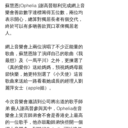
蘇慧恩(Ophelia )謝高晉順利完成網上音
樂會善款數字達標籌得五位數，兩位均
表示開心，總算對獨居長者有個交代，
終於可以有多啲善款買口罩俾獨居老
人。
網上音樂會上兩位演唱了不少正能量的
歌曲，蘇慧恩除了演繹自己的歌曲《我
最想》及《一馬平川》之外，更揀選了
《真的愛你》送給媽媽，預祝媽媽母親
節快樂，她更特別選了《小天使》這首
歌曲來送給一路看着她成長的經理人劉
麗萍女士（apple姐）。
今次音樂會邀請到公司將出道的歌手師
弟 藝人謝高晉參與其中，Ophelia在音
樂會上笑言師弟會不會是香港史上最高
的一位歌手，他亦鼓勵師弟快些開一個