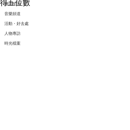
得五位數
潮流生活
音樂頻道
活動・好去處
人物專訪
時光檔案