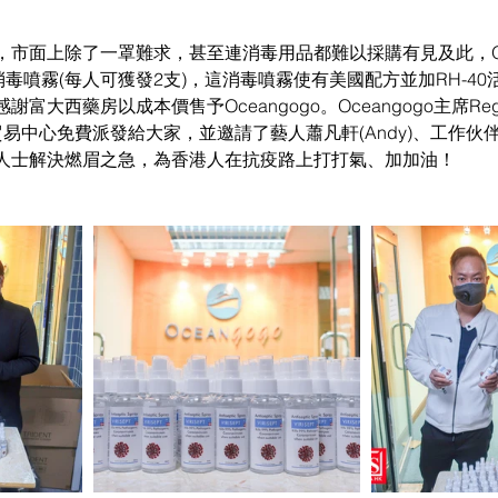
市面上除了一罩難求，甚至連消毒用品都難以採購有見及此，Ocea
消毒噴霧(每人可獲發2支)，這消毒噴霧使有美國配方並加RH-4
富大西藥房以成本價售予Oceangogo。Oceangogo主席Regg
建貿易中心免費派發給大家，並邀請了藝人蕭凡軒(Andy)、工作伙伴Jo
人士解決燃眉之急，為香港人在抗疫路上打打氣、加加油！