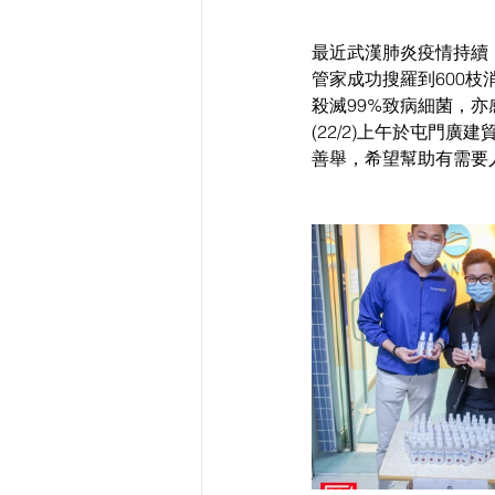
最近武漢肺炎疫情持續，
管家成功搜羅到600枝
殺滅99%致病細菌，亦感謝
(22/2)上午於屯門廣
善舉，希望幫助有需要