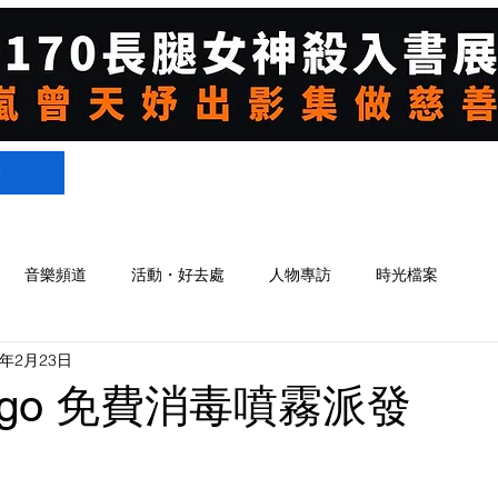
們
音樂頻道
活動・好去處
人物專訪
時光檔案
0年2月23日
gogo 免費消毒噴霧派發