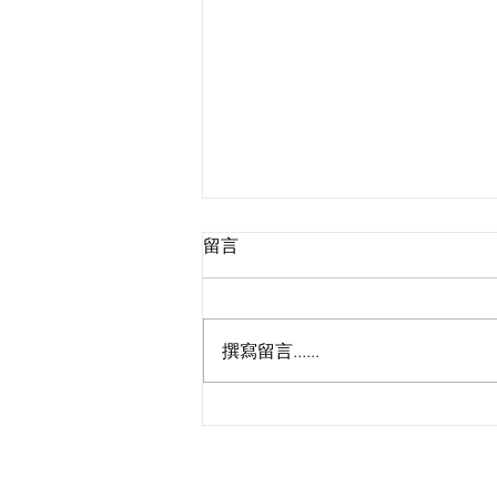
留言
撰寫留言......
🔥啦啦隊Taurus招募最後召
集！女神小迪、JFFT床哥任星
級評審，9.5公開甄選