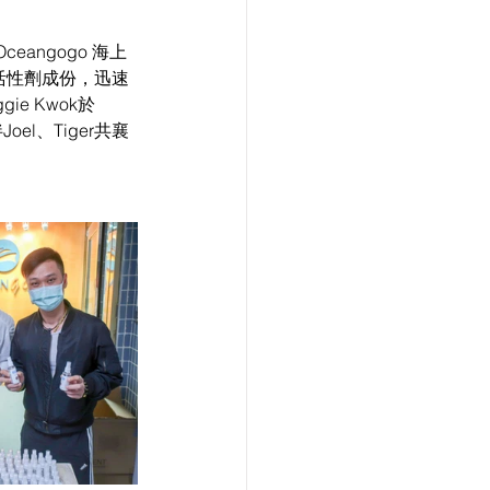
ngogo 海上
0活性劑成份，迅速
ie Kwok於
el、Tiger共襄