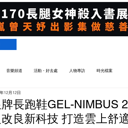
們
音樂頻道
活動・好去處
人物專訪
時光檔案
9年12月12日
皇牌長跑鞋GEL-NIMBUS 
級改良新科技 打造雲上舒