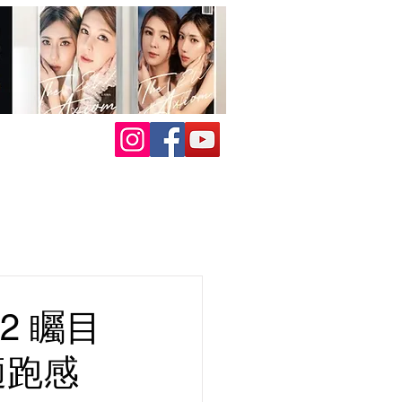
22 矚目
適跑感