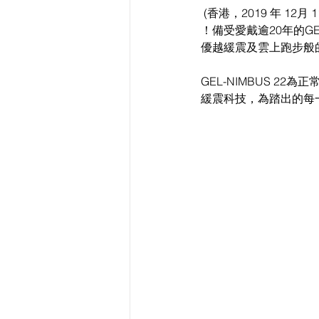
 (香港，2019 年 12月 11日) ASICS為跑手帶來全新ASICS皇牌長距離跑鞋 GEL-NIMBUS 22，以迎接跑季 
！備受愛戴逾20年的G
優越緩震及雲上跑步般
GEL-NIMBUS 22為
緩震科技，為踏出的每