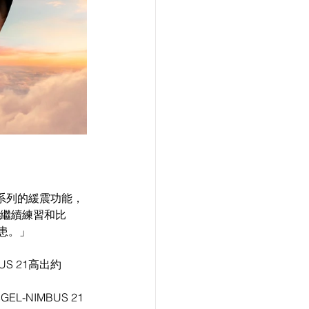
US系列的緩震功能，
以繼續練習和比
患。」 
US 21高出約
-NIMBUS 21