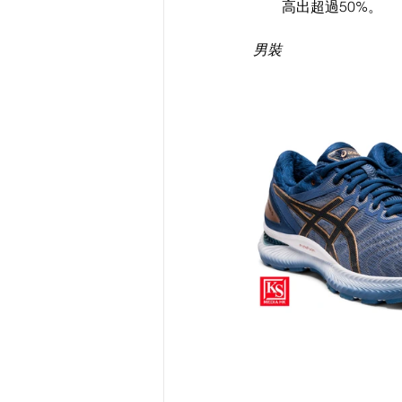
高出超過50%。  
男裝 