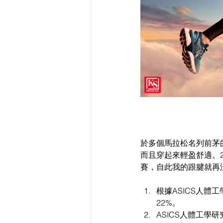
於多個馬拉松名列前茅的AS
而且穿起來輕盈舒適。2
賽，自此我的跟腱就再沒
根據ASICS人體工
22%。   
ASICS人體工學研