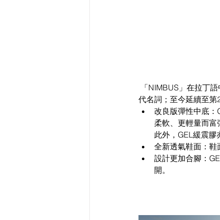
 「NIMBUS」在拉丁語中意解「雲」，設計以雲般輕盈跑感為本的GEL-NIMBUS系列早成為「舒適度」的
代名詞；至今延續至第2
改良版彈性中底：GE
柔軟、更輕量而富
此外，GEL緩震膠
全新透氣鞋面：鞋
設計更加合腳：GE
開。  