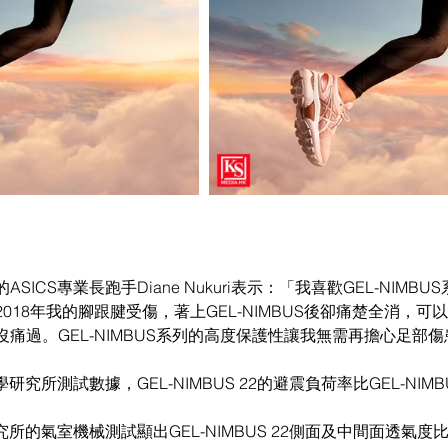
ICS專業長跑手Diane Nukuri表示：「我喜歡GEL-NIMB
018年我的腳跟腱受傷，著上GEL-NIMBUS後卻痛楚全消，可
痛過。GEL-NIMBUS系列的高度保護性讓我無需再擔心足部傷
學研究所測試數據，GEL-NIMBUS 22的避震負荷率比GEL-NIMB
究所的氣室機械測試顯出GEL-NIMBUS 22側面及中間面透氣度比GEL