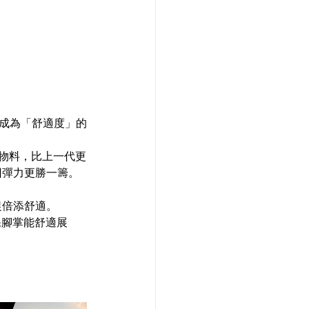
PEL物料，比上一代更
回彈力更勝一籌。
添舒適。   
保腳掌能舒適展