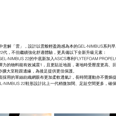
2代，不但繼續強化舒適體驗，更具備以下全新升級元素：  
L-NIMBUS 22的中底新加入ASICS專利FLYTEFOAM PRO
彈力的物料能有效減震1，且更貼近地面，著地時受壓度更高、
亦擴大至鞋跟邊緣，為後足提供更佳保護。   
面採用的單絲紡織網眼布更加柔軟透氣2，長時間運動亦不覺焗促倍
L-NIMBUS 22鞋形設計比上一代稍微加闊、足趾空間更多，確