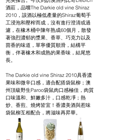
完美揉合。今次到訪澳洲列比奇Liebich
酒莊，品嚐The Darkie old vine Shiraz 
2010，該酒以極低產量的Shiraz葡萄手
工浸泡和壓榨而成，沒有進行澄清或過
濾，在橡木桶中陳年熟成60個月，散發
著強烈濃郁的漿果、香草、巧克力以及
茴香的味道，單寧優質順滑，結構平
衡，伴著橡木和成熟的果香味，結尾悠
長。
The Darkie old vine Shiraz 2010具香濃
果味和微辛口感，適合配搭袋鼠柳；澳
州頂級野生Paroo袋鼠肉口感極佳，肉質
口味溫和、鮮嫩多汁，口感乾凈；熱
炒、香煎、燒烤皆宜！香濃美酒與惹味
袋鼠柳互相配合，將滋味再昇華。