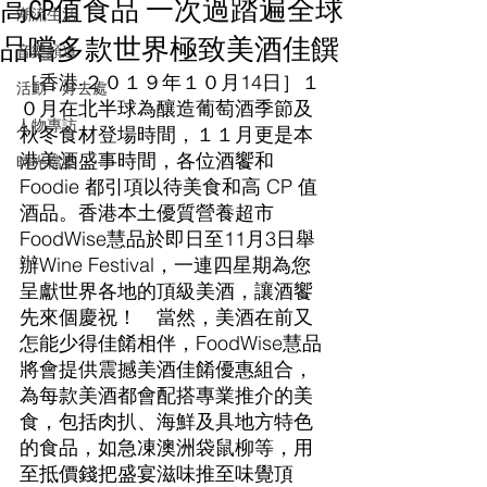
高CP值食品 一次過踏遍全球
潮流生活
品嚐多款世界極致美酒佳饌
音樂頻道
［香港‧２０１９年１０月14日］１
活動・好去處
０月在北半球為釀造葡萄酒季節及
人物專訪
秋冬食材登場時間，１１月更是本
港美酒盛事時間，各位酒饗和 
時光檔案
Foodie 都引項以待美食和高 CP 值
酒品。香港本土優質營養超市
FoodWise慧品於即日至11月3日舉
辦Wine Festival，一連四星期為您
呈獻世界各地的頂級美酒，讓酒饗
先來個慶祝！　當然，美酒在前又
怎能少得佳餚相伴，FoodWise慧品
將會提供震撼美酒佳餚優惠組合，
為每款美酒都會配搭專業推介的美
食，包括肉扒、海鮮及具地方特色
的食品，如急凍澳洲袋鼠柳等，用
至抵價錢把盛宴滋味推至味覺頂