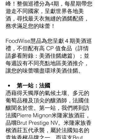
峰！整個巡禮分為4期，每星期帶您
遊走不同國家，呈獻世界各地美
酒，尋找最天衣無縫的酒餚配搭，
務求滿足您的味蕾！
FoodWise慧品為您呈獻４期美酒巡
禮，不但配有高 CP 值食品（詳情
請參看附錄：美酒佳餚總篇）；並
每週設有不同亮點地區美酒推介，
讓您的味蕾嚐盡環球美酒佳餚。
第一站：法國
憑藉得天獨厚的氣候土壤、多元的
葡萄品種及頂尖的釀酒師，法國佳
釀聞名於世。第一站，我們將到訪
法國Pierre Mignon米隆家族酒莊，
品嚐Brut Prestige NV。米隆家族香
檳酒莊五代承襲，屬於法國知名的
貴族香檳品牌之一。而這支Brut 