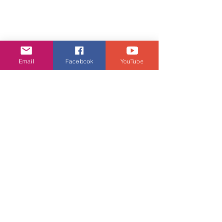
Email
Facebook
YouTube
關於FoodWise慧品
FoodWise慧品是一間源自香港本土的優
質食材營養超市，門市數量共八間，旨
於透過真正食物而啟發健康和愉快的生
活方式。FoodWise為注重健康的香港消
費者悉心設計精彩的購物體驗，從而配