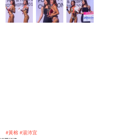
#黃榕
#湯沛宜