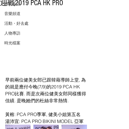
迎戰2019 PCA HK PRO
潮流生活
音樂頻道
活動・好去處
人物專訪
時光檔案
早前兩位健美女郎已跟韓藉導師上堂, 為
的就是應付今晚(7/9)的2019 PCA HK 
PRO比賽. 而是次兩位健美女郎同樣獲得
佳績. 是晚她們的杜絲非常熱情.
黃榕: PCA PRO季軍, 健美小姐第五名
湯沛宜: PCA PRO BIKINI MODEL 亞軍