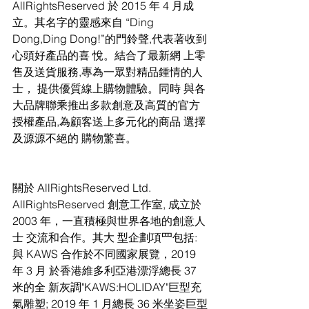
AllRightsReserved 於 2015 年 4 月成
立。其名字的靈感來自 “Ding 
Dong,Ding Dong!”的門鈴聲,代表著收到
心頭好產品的喜 悅。結合了最新網 上零
售及送貨服務,專為一眾對精品鍾情的人
士， 提供優質線上購物體驗。同時 與各
大品牌聯乘推出多款創意及高質的官方
授權產品,為顧客送上多元化的商品 選擇
及源源不絕的 購物驚喜。
關於 AllRightsReserved Ltd.
AllRightsReserved 創意工作室, 成立於 
2003 年，一直積極與世界各地的創意人
士 交流和合作。其大 型企劃項⺫包括:
與 KAWS 合作於不同國家展覽，2019 
年 3 月 於香港維多利亞港漂浮總⻑ 37 
米的全 新灰調"KAWS:HOLIDAY"巨型充
氣雕塑; 2019 年 1 月總⻑ 36 米坐姿巨型