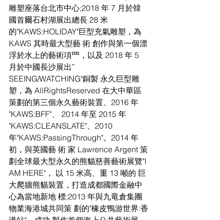
雕塑座落台北市中心;2018 年 7 月於韓
國首爾石村湖展出總⻑ 28 米
的"KAWS:HOLIDAY"巨型充氣雕塑，為 
KAWS 其時最大型藝 術 創作與第一個漂
浮於水上的藝術項⺫，以及 2018 年 5 
月於中國⻑沙展出”
SEEING/WATCHING"銅製 永久巨型雕
塑，為 AllRightsReserved 在大中華區 
策劃的第三個永久藝術裝置、2016 年 
"KAWS:BFF"、 2014 年至 2015 年 
"KAWS:CLEANSLATE"、2010 
年"KAWS:PassingThrough"。2014 年
初，與英國藝 術 家 Lawrence Argent 策
劃全球最大型永久的熊貓慈善藝術展覽"I 
AM HERE"， 以 15 米高、重 13 噸的 巨
大爬牆熊貓裝置，打造成都國際金融中
心為當地新地 標;2013 年與九⻯倉集團
物業海港城共同策 劃的"橡皮鴨游世界:香