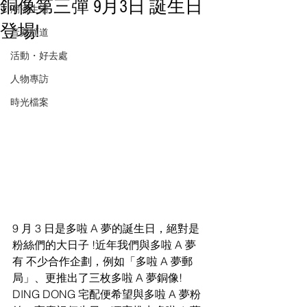
銅像第三彈 9月3日 誕生日
潮流生活
登場!
音樂頻道
活動・好去處
人物專訪
時光檔案
9 月 3 日是多啦 A 夢的誕生日，絕對是
粉絲們的大日子 !近年我們與多啦 A 夢
有 不少合作企劃，例如「多啦 A 夢郵
局」、更推出了三枚多啦 A 夢銅像! 
DING DONG 宅配便希望與多啦 A 夢粉