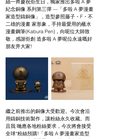
絲一齊慶祝佢生日，獨家推出多啦 A 夢
紀念銅像 系列第三彈 —「多啦 A 夢漫畫
家造型鑄銅像」，造型參照藤子・F・不
二雄的漫畫 家形象，手持最愛用的蘸水
漫畫鋼筆(Kabura Pen)，向呢位大師致
敬，感謝佢創 造多啦 A 夢呢位永遠嘅好
朋友畀大家!
繼之前推出的銅像大受歡迎。今次會沿
用鑄銅技術製作，讓粉絲永久收藏。而
且我 哋應各地粉絲要求，今次將會接受
全球*粉絲預購!「多啦 A 夢漫畫家造型