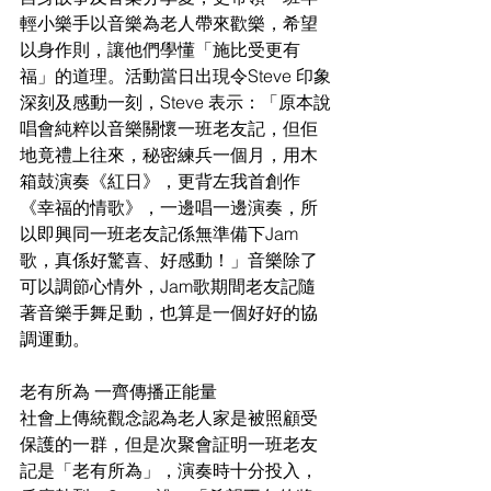
輕小樂手以音樂為老人帶來歡樂，希望
以身作則，讓他們學懂「施比受更有
福」的道理。活動當日出現令Steve 印象
深刻及感動一刻，Steve 表示：「原本說
唱會純粹以音樂關懷一班老友記，但佢
地竟禮上往來，秘密練兵一個月，用木
箱鼓演奏《紅日》，更背左我首創作
《幸福的情歌》，一邊唱一邊演奏，所
以即興同一班老友記係無準備下Jam 
歌，真係好驚喜、好感動！」音樂除了
可以調節心情外，Jam歌期間老友記隨
著音樂手舞足動，也算是一個好好的協
調運動。
老有所為 一齊傳播正能量
社會上傳統觀念認為老人家是被照顧受
保護的一群，但是次聚會証明一班老友
記是「老有所為」，演奏時十分投入，