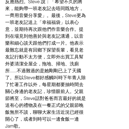
反應熱烈。Steve 說：「希望不久的將
來，能夠帶一班老友記去唔同既地方，
一齊用音樂分享愛」。最後，Steve更為
一班老友記送上「幸福福袋」以表心
意，並期待再次跟他們作音樂合作。提
到在場見到他善於與老友記溝通，以音
樂和細心談天跟他們打成一片。他表示
最難忘就是有回鄉下探望長輩，看見老
友記行動不太方便，立即外出買工具幫
外婆清潔全屋企，拖地、掃地、洗廁
所......不過難過的是她剛剛已上了天國
了。所以Steve都好感觸叫時下年青人除
了忙著工作以外，每星期都要抽時間去
關心身邊的老友記，珍惜眼前人。父親
節將至，Steve話對爸爸而言最好的就是
送有心的禮物及在一餐正式的父親節晚
飯無所不談，聊聊大家生活近況已經很
開心了，或者到時可以一邊食飯一邊
Jam歌。