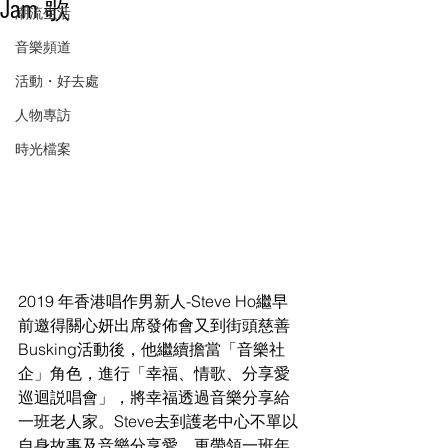
Jam 歌
潮流生活
音樂頻道
活動・好去處
人物專訪
時光檔案
2019 年香港唱作男新人-Steve Ho繼早
前邀得關心妍出席發佈會又到街頭慈善
Busking活動後，他繼續擔當「音樂社
企」角色，進行「幸福、情歌、分享愛
巡迴説唱會」，將幸福透過音樂分享給
一班老人家。Steve去到護老中心不單以
自身故事及音樂分享愛，更帶領一班年