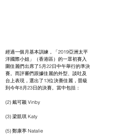
經過一個月基本訓練，「2019亞洲太平
洋國際小姐」（香港區）的一眾初賽入
圍佳麗們出席了5月22日中午舉行的準決
賽。而評審們跟據佳麗的外型、談吐及
台上表現，選出了13位決賽佳麗，晉級
到今年8月23日的決賽。當中包括：
(2) 戴可颖 Vinby 
(3) 梁凱琪 Katy 
(5) 鄭康葶 Natalie 