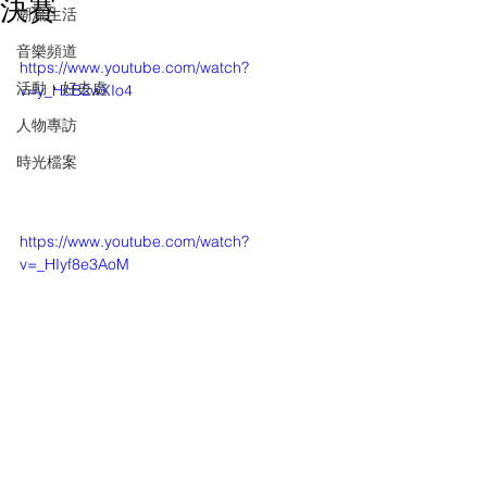
決賽
潮流生活
音樂頻道
https://www.youtube.com/watch?
活動・好去處
v=y_HcB2wXIo4
人物專訪
時光檔案
https://www.youtube.com/watch?
v=_HIyf8e3AoM