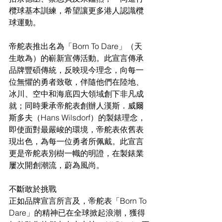
欖球基本訓練，希望讓更多港人認識欖
球運動。
帝舵表推出名為「Born To Dare」（天
生敢為）的嶄新宣傳活動。此宣言傳承
品牌豐碩傳統，反映現今理念，向每一
位無懼的勇者致敬，伴隨他們在陸地、
冰川、空中和海底四大領域創下非凡成
就；同時秉承帝舵表創辦人漢斯．威爾
斯多夫（Hans Wilsdorf）的製錶理念，
即使面對最嚴峻的環境，帝舵表依舊表
現出色，為每一位勇者所佩戴。此宣言
更是帝舵表別樹一幟的明證，在製錶業
屢次開創潮流，蔚為風尚。
不斷敢於挑戰
正如品牌宣言所言及，帝舵表「Born To 
Dare」的精神已在全球掀起浪潮，獲得