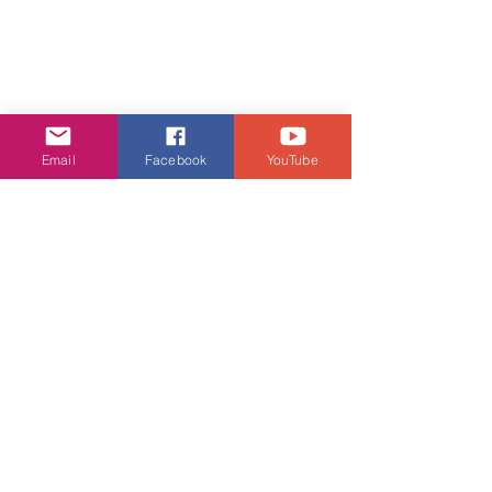
Email
Facebook
YouTube
#TUDOR帝舵
#余德丞
#蔡思貝
#朱鑑然
潮流生活