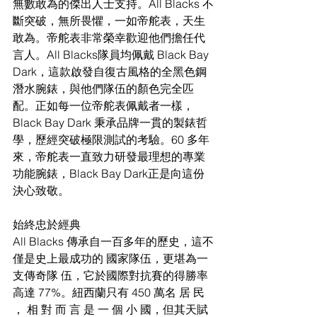
無數敢為的傑出人士支持。All Blacks 不
斷突破，無所畏懼，一如帝舵表，天生
敢為。帝舵表非常榮幸歡迎他們擔任代
言人。All Blacks隊員均佩戴 Black Bay 
Dark，這款啟發自復古風格的全黑色鋼
潛水腕錶，與他們隊伍的顏色完全匹
配。正如每一位帝舵表佩戴者一樣，
Black Bay Dark 秉承品牌一貫的製錶哲
學，歷經突破極限測試的考驗。60 多年
來，帝舵表一直致力研發最理想的專業
功能腕錶，Black Bay Dark正是向這份
決心致敬。
始終忠於經典
All Blacks 傳承自一百多年的歷史，這不
僅是史上最成功的 國家隊伍，更堪為一
支傳奇隊 伍，它於國際對抗賽的得勝率 
高達 77%。紐西蘭只有 450 萬名 居 民 
， 相 對 而 言 是 一 個 小 國，但其天賦