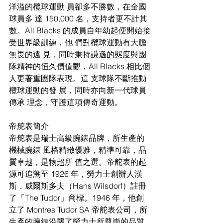
洋溢的欖球運動 員卻多不勝數，在全國
球員多 達 150,000 名，支持者更不計其
數。All Blacks 的成員自年幼起便開始接
受世界級訓練，他 們對欖球運動有大膽
無畏的遠 見，同時秉持謙遜的態度與團 
隊精神的恒久價值觀，All Blacks 相比個
人更著重團隊表現。這 支球隊不斷推動
欖球運動的發 展，同時亦向新一代球員
傳承 理念，守護這項傳奇運動。
帝舵表簡介 
帝舵表是瑞士高級腕錶品牌，所生產的
機械腕錶 風格精緻優雅，精準可靠，品
質卓越，是物超所 值之選。帝舵表的起
源可追溯至 1926 年，勞力士創辦人漢
斯．威爾斯多夫（Hans Wilsdorf）註冊
了「The Tudor」商標。1946 年，他創
立了 Montres Tudor SA 帝舵表公司，所
生產的腕錶沿襲了勞力士所尊崇的品質