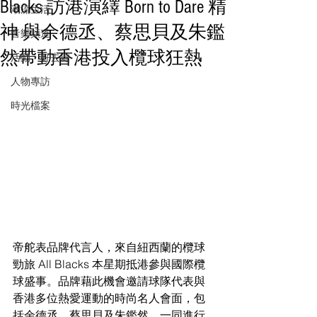
Blacks 訪港演繹 Born to Dare 精
潮流生活
神 與余德丞、蔡思貝及朱鑑
音樂頻道
然帶動香港投入欖球狂熱
活動・好去處
人物專訪
時光檔案
帝舵表品牌代言人，來自紐西蘭的欖球
勁旅 All Blacks 本星期抵港參與國際欖
球盛事。品牌藉此機會邀請球隊代表與
香港多位熱愛運動的時尚名人會面，包
括余德丞、蔡思貝及朱鑑然，一同進行