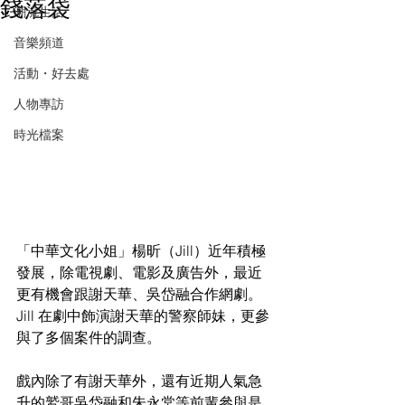
錢落袋
潮流生活
音樂頻道
活動・好去處
人物專訪
時光檔案
「中華文化小姐」楊昕（Jill）近年積極
發展，除電視劇、電影及廣告外，最近
更有機會跟謝天華、吳岱融合作網劇。
Jill 在劇中飾演謝天華的警察師妹，更參
與了多個案件的調查。
戲內除了有謝天華外，還有近期人氣急
升的鷲哥吳岱融和朱永棠等前輩參與是