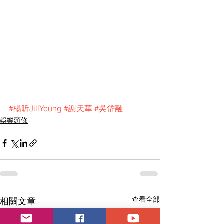
#楊昕JillYeung
#謝天華
#吳岱融
娛樂頭條
查看全部
相關文章