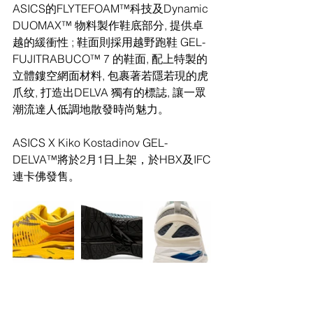
ASICS的FLYTEFOAM™科技及Dynamic 
DUOMAX™ 物料製作鞋底部分, 提供卓
越的緩衝性 ; 鞋面則採用越野跑鞋 GEL-
FUJITRABUCO™ 7 的鞋面, 配上特製的
立體鏤空網面材料, 包裹著若隱若現的虎
爪纹, 打造出DELVA 獨有的標誌, 讓一眾
潮流達人低調地散發時尚魅力。
ASICS X Kiko Kostadinov GEL-
DELVA™將於2月1日上架，於HBX及IFC
連卡佛發售。