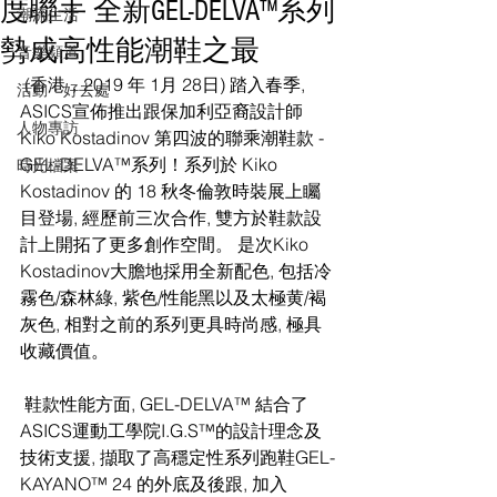
度聯手 全新GEL-DELVA™系列
潮流生活
勢成高性能潮鞋之最
音樂頻道
 (香港，2019 年 1月 28日) 踏入春季, 
活動・好去處
ASICS宣佈推出跟保加利亞裔設計師 
人物專訪
Kiko Kostadinov 第四波的聯乘潮鞋款 - 
GEL-DELVA™系列！系列於 Kiko 
時光檔案
Kostadinov 的 18 秋冬倫敦時裝展上矚
目登場, 經歷前三次合作, 雙方於鞋款設
計上開拓了更多創作空間。 是次Kiko 
Kostadinov大膽地採用全新配色, 包括冷
霧色/森林綠, 紫色/性能黑以及太極黄/褐
灰色, 相對之前的系列更具時尚感, 極具
收藏價值。
 鞋款性能方面, GEL-DELVA™ 結合了
ASICS運動工學院I.G.S™的設計理念及
技術支援, 擷取了高穩定性系列跑鞋GEL-
KAYANO™ 24 的外底及後跟, 加入