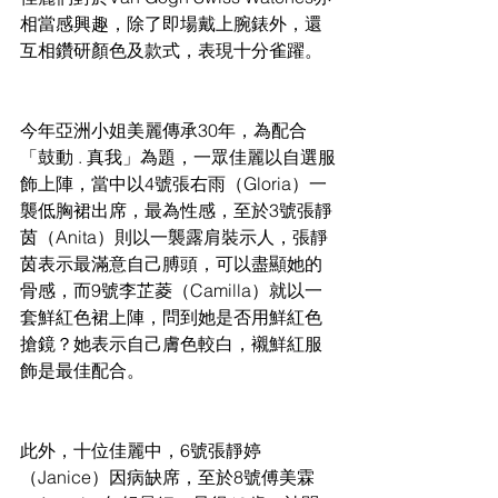
相當感興趣，除了即場戴上腕錶外，還
互相鑽研顏色及款式，表現十分雀躍。
今年亞洲小姐美麗傳承30年，為配合
「鼓動 . 真我」為題，一眾佳麗以自選服
飾上陣，當中以4號張右雨（Gloria）一
襲低胸裙出席，最為性感，至於3號張靜
茵（Anita）則以一襲露肩裝示人，張靜
茵表示最滿意自己膊頭，可以盡顯她的
骨感，而9號李芷菱（Camilla）就以一
套鮮紅色裙上陣，問到她是否用鮮紅色
搶鏡？她表示自己膚色較白，襯鮮紅服
飾是最佳配合。
此外，十位佳麗中，6號張靜婷
（Janice）因病缺席，至於8號傅美霖