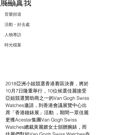
展顯真我
潮流生活
音樂頻道
活動・好去處
人物專訪
時光檔案
2018亞洲小姐競選香港賽區決賽，將於
10月7日隆重舉行，10位候選佳麗接受
亞姐競選贊助商之一的Van Gogh Swiss 
Watches邀請，到香港會議展覽中心出
席「香港鐘錶展」活動 ，期間一眾佳麗
更獲Acestar集團Van Gogh Swiss 
Watches總裁黃麗嫦女士頒贈腕錶，而
佳麗們對於Van Gogh Swiss Watches亦