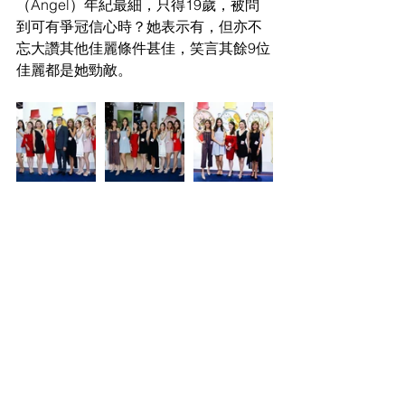
（Angel）年紀最細，只得19歲，被問
到可有爭冠信心時？她表示有，但亦不
忘大讚其他佳麗條件甚佳，笑言其餘9位
佳麗都是她勁敵。