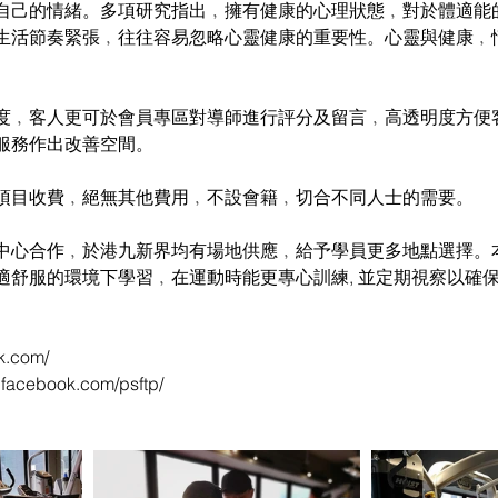
自己的情緒。多項研究指出﹐擁有健康的心理狀態﹐對於體適能
生活節奏緊張﹐往往容易忽略心靈健康的重要性。心靈與健康﹐
度﹐客人更可於會員專區對導師進行評分及留言﹐高透明度方便
服務作出改善空間。
項目收費﹐絕無其他費用﹐不設會籍﹐切合不同人士的需要。
中心合作﹐於港九新界均有場地供應﹐給予學員更多地點選擇。
適舒服的環境下學習﹐在運動時能更專心訓練, 並定期視察以確
hk.com/
.facebook.com/psftp/