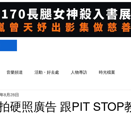
們
音樂頻道
活動・好去處
人物專訪
時光檔案
8年8月28日
硬照廣告 跟PIT STO