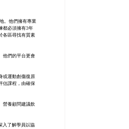
及場地。他們擁有專業
練都必須擁有3年
於各區尋找有質素
。他們的平台更會
身或運動創傷復原
評估課程，由確保
。營養顧問建議飲
﹐深入了解學員以協