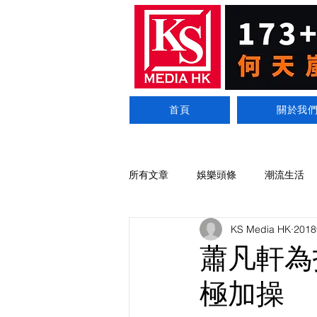
首頁
關於我
所有文章
娛樂頭條
潮流生活
KS Media HK
201
蕭凡軒為拍
極加操