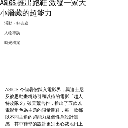
ASICS 推出跑鞋 激發一家大
潮流生活
小潛藏的超能力
音樂頻道
活動・好去處
人物專訪
時光檔案
ASICS 今個暑假踩入電影界，與迪士尼
及彼思動畫粉絲引頸以待的電影「超人 
特攻隊 2」破天荒合作，推出了五款以
電影角色為主題的限量跑鞋，每一款都 
以不同主角的超能力及個性為設計靈
感，其中鞋墊的設計更別出心裁地用上