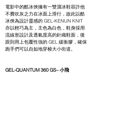
電影中的酷冰俠擁有一雙溜冰鞋容許他
不費吹灰之力在冰面上滑行，故此以酷 
冰俠為設計靈感的 GEL-KENUN KNIT 
亦以輕巧為主，主色為白色，鞋身採用 
流線形設計及透氣度高的針織鞋面，後
跟則用上包覆性強的 GEL 緩衝膠，確保 
跑手們可以自如地穿梭大小街道。
GEL-QUANTUM 360 GS– 小飛