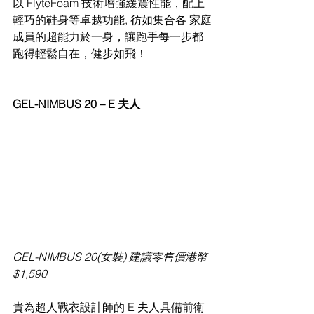
以 FlyteFoam 技術增強緩震性能，配上
輕巧的鞋身等卓越功能, 彷如集合各 家庭
成員的超能力於一身，讓跑手每一步都
跑得輕鬆自在，健步如飛！
GEL-NIMBUS 20 – E 夫人
GEL-NIMBUS 20(女裝) 建議零售價港幣 
$1,590
貴為超人戰衣設計師的 E 夫人具備前衛