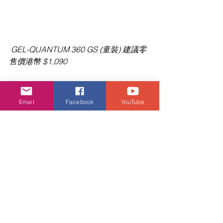
GEL-QUANTUM 360 GS (童裝) 建議零
售價港幣 $1,090
童裝系列 GEL-QUANTUM 360 GS 以跑
步快如疾風的小飛為主角，360 度的 
Email
Facebook
YouTube
GEL 緩衝膠鞋底為小朋友的腳掌提供全
面的保護，配色為搶眼的紅色加上閃耀 
的條紋設計，定必深受好動活潑的小朋
友所喜愛。
ASICS GEL-KAYANO 25 OBI 將於 7 月 
31 日上架 
ASICS X 超人特攻隊 2 系列 現正上架
以上鞋款於旺角 THE FOREST ASICS 專