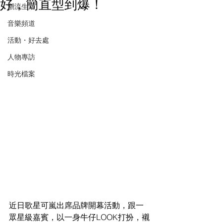
好，簡直型到爆！
潮流生活
音樂頻道
活動・好去處
人物專訪
時光檔案
近日歌星可嵐出席品牌開幕活動，跟一
眾星級嘉賓，以一身牛仔LOOK打扮，襯