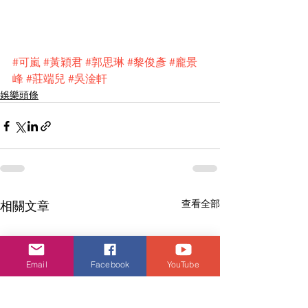
#可嵐
#黃穎君
#郭思琳
#黎俊彥
#龐景
峰
#莊端兒
#吳淦軒
娛樂頭條
查看全部
相關文章
Email
Facebook
YouTube