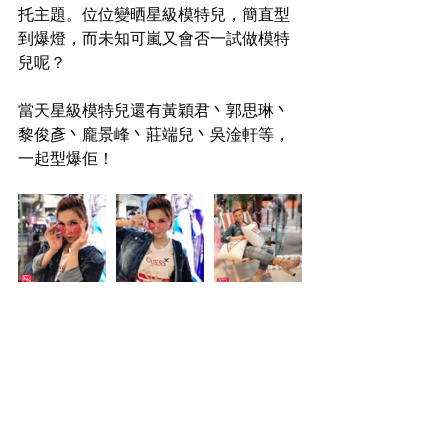
托主題。位位變晒星級模特兒，簡直型
到爆燈，而未知可嵐又會否一試做模特
兒呢？
當天星級模特兒還有黃穎君丶郭思琳丶
黎俊彥丶龐景峰丶莊端兒丶吳淦軒等，
一起型爆佢！