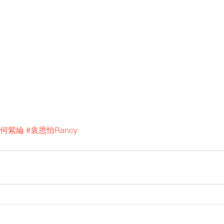
#何紫綸
#袁思怡Rancy