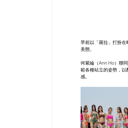
早前以「羅拉」打扮在
美態。
何紫綸（Ann Ho）
範各種站立的姿勢，以
感。