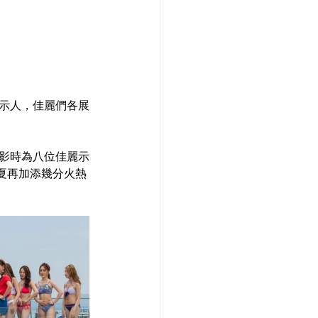
裝示人，佳麗們各展
攝影時為八位佳麗示
夏再加添幾分火熱