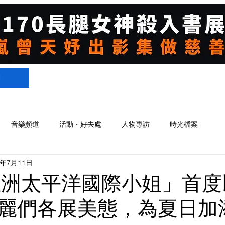
們
音樂頻道
活動・好去處
人物專訪
時光檔案
8年7月11日
8亞洲太平洋國際小姐」首
麗們各展美態，為夏日加