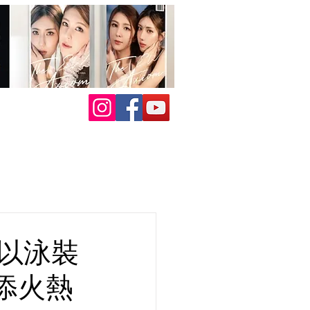
度以泳裝
添火熱