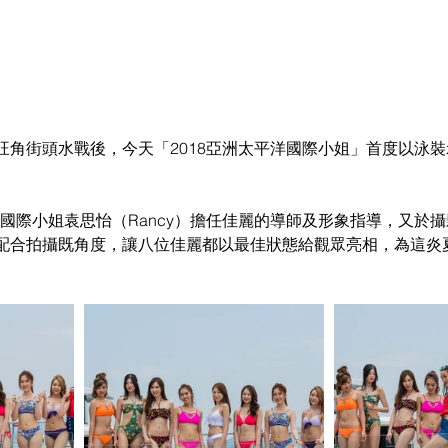
旺角街頭水戰後，今天「2018亞洲太平洋國際小姐」首度以泳
聯同國際小姐袁思怡（Rancy）擔任佳麗的導師及形象指導，又於
配合拍攝既角度，讓八位佳麗都以最佳狀態給觀眾亮相，為這炎