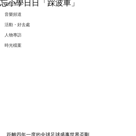
忘小學日日「踩波車」
潮流生活
音樂頻道
活動・好去處
人物專訪
時光檔案
 距離四年一度的全球足球盛事世界盃剛