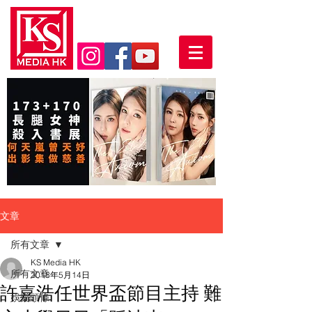
文章
所有文章
KS Media HK
所有文章
2018年5月14日
許嘉浩任世界盃節目主持 難
娛樂頭條