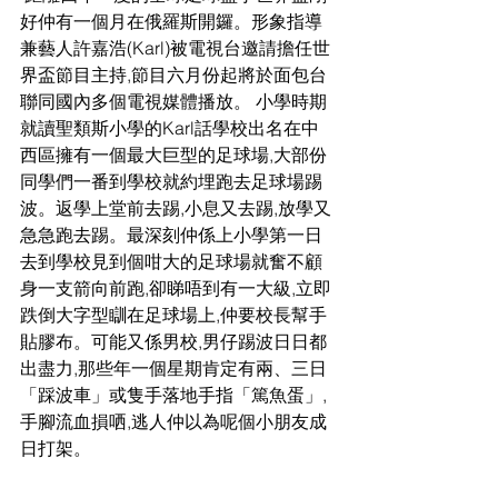
好仲有一個月在俄羅斯開鑼。形象指導
兼藝人許嘉浩(Karl)被電視台邀請擔任世
界盃節目主持,節目六月份起將於面包台
聯同國內多個電視媒體播放。 小學時期
就讀聖類斯小學的Karl話學校出名在中
西區擁有一個最大巨型的足球場,大部份
同學們一番到學校就約埋跑去足球場踢
波。返學上堂前去踢,小息又去踢,放學又
急急跑去踢。最深刻仲係上小學第一日
去到學校見到個咁大的足球場就奮不顧
身一支箭向前跑,卻睇唔到有一大級,立即
跌倒大字型瞓在足球場上,仲要校長幫手
貼膠布。可能又係男校,男仔踢波日日都
出盡力,那些年一個星期肯定有兩、三日
「踩波車」或隻手落地手指「篤魚蛋」,
手腳流血損哂,逃人仲以為呢個小朋友成
日打架。