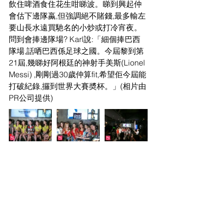
飲住啤酒食住花生咁睇波。睇到興起仲
會估下邊隊蠃,但強調絕不賭錢,最多輸左
要山長水遠買馳名的小炒或打冷宵夜。
問到會捧邊隊場? Karl說:「細個捧巴西
隊場,話哂巴西係足球之國。今屆黎到第
21屆,幾睇好阿根廷的神射手美斯(Lionel 
Messi) ,剛剛過30歲仲算fit,希望佢今屆能
打破紀錄,攞到世界大賽奬杯。」(相片由
PR公司提供)