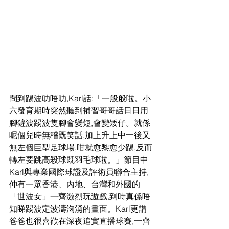
問到踢波叻唔叻,Karl話:「一般般啦。小
六發育期時突然聽到補習哥哥話日日用
腳鏟波踢波隻腳會變短,會變矮仔。就係
呢個兒時無稽既笑話,加上升上中一後又
無左個巨型足球場,咁就愈黎愈少踢,反而
轉左要跳高殺球既羽毛球啦。」節目中
Karl與專業國際球證及評術員聯合主持,
仲有一眾香港、內地、台灣和外國的
「世波女」一齊激烈玩遊戲,到時真係唔
知睇踢波定波濤洶湧的畫面。Karl更謂
爸爸也很喜歡在深夜追實直播球賽,一齊