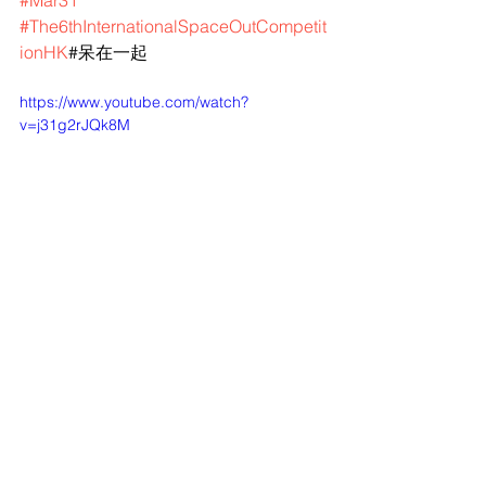
#Mar31
#The6thInternationalSpaceOutCompetit
ionHK
#呆在一起
https://www.youtube.com/watch?
v=j31g2rJQk8M