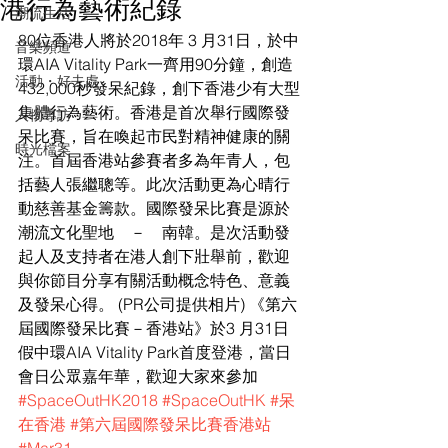
港行為藝術紀錄
潮流生活
80位香港人將於2018年 3 月31日，於中
音樂頻道
環AIA Vitality Park一齊用90分鐘，創造
活動・好去處
432,000秒發呆紀錄，創下香港少有大型
集體行為藝術。香港是首次舉行國際發
人物專訪
呆比賽，旨在喚起市民對精神健康的關
時光檔案
注。首屆香港站參賽者多為年青人，包
括藝人張繼聰等。此次活動更為心晴行
動慈善基金籌款。國際發呆比賽是源於
潮流文化聖地　－　南韓。是次活動發
起人及支持者在港人創下壯舉前，歡迎
與你節目分享有關活動概念特色、意義
及發呆心得。 (PR公司提供相片) 《第六
屆國際發呆比賽－香港站》於3 月31日
假中環AIA Vitality Park首度登港，當日
會日公眾嘉年華，歡迎大家來參加 
#SpaceOutHK2018
#SpaceOutHK
#呆
在香港
#第六屆國際發呆比賽香港站