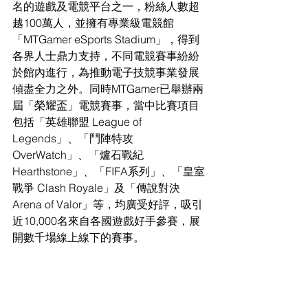
名的遊戲及電競平台之一，粉絲人數超
越100萬人，並擁有專業級電競館
「MTGamer eSports Stadium」，得到
各界人士鼎力支持，不同電競賽事紛紛
於館內進行，為推動電子技競事業發展
傾盡全力之外。同時MTGamer已舉辦兩
屆「榮耀盃」電競賽事，當中比賽項目
包括「英雄聯盟 League of 
Legends」、「鬥陣特攻 
OverWatch」、「爐石戰紀 
Hearthstone」、「FIFA系列」、「皇室
戰爭 Clash Royale」及「傳說對決 
Arena of Valor」等，均廣受好評，吸引
近10,000名來自各國遊戲好手參賽，展
開數千場線上線下的賽事。