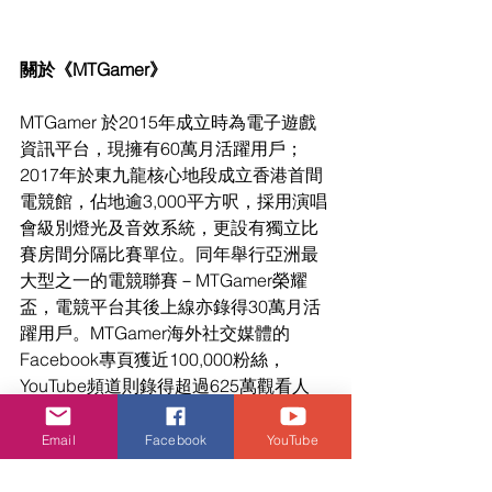
關於《MTGamer》
MTGamer 於2015年成立時為電子遊戲
資訊平台，現擁有60萬月活躍用戶；
2017年於東九龍核心地段成立香港首間
電競館，佔地逾3,000平方呎，採用演唱
會級別燈光及音效系統，更設有獨立比
賽房間分隔比賽單位。同年舉行亞洲最
大型之一的電競聯賽－MTGamer榮耀
盃，電競平台其後上線亦錄得30萬月活
躍用戶。MTGamer海外社交媒體的
Facebook專頁獲近100,000粉絲，
YouTube頻道則錄得超過625萬觀看人
數。
Email
Facebook
YouTube
MTCash官方網址：https://mt.cash/