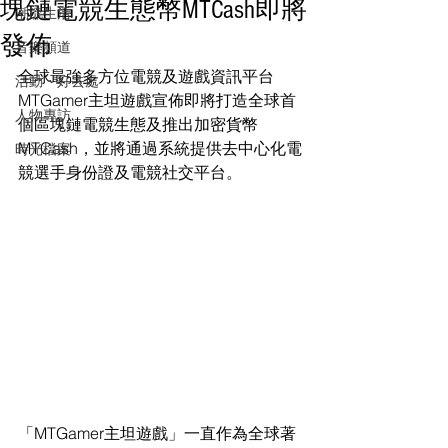
塊鏈電競生態幣MTCash即將
潮流生活
發佈
音樂頻道
全球最強多方位電競及遊戲資訊平台
活動・好去處
MTGamer主坦遊戲宣佈即將打造全球首
人物專訪
個區塊鏈電競生態及推出加密貨幣
MTCash，並將通過系統提供去中心化電
時光檔案
競選手身份證及電競社交平台。
「MTGamer主坦遊戲」一直作為全球著