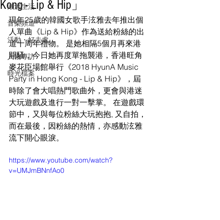
Kong - Lip & Hip」
潮流生活
現年25歲的韓國女歌手泫雅去年推出個
音樂頻道
人單曲《Lip & Hip》作為送給粉絲的出
活動・好去處
道十周年禮物。 是她相隔5個月再來港
開騷，今日她再度單拖襲港，香港旺角
人物專訪
麥花臣場館舉行《2018 HyunA Music 
時光檔案
Party in Hong Kong - Lip & Hip》，屆
時除了會大唱熱門歌曲外，更會與港迷
大玩遊戲及進行一對一擊掌。 在遊戲環
節中，又與每位粉絲大玩抱抱, 又自拍，
而在最後，因粉絲的熱情，亦感動泫雅
流下開心眼淚。 
https://www.youtube.com/watch?
v=UMJmBNnfAo0