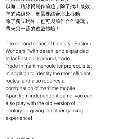
以海上路線貿易作前題，除了找出最效
率的路線外，更需要結合海上移動
除了獨立玩外，也可與前作合作遊玩，
帶來另一番的遊戲體驗！
The second series of Century - Eastern 
Wonders, "with desert land expanded 
to far East background, trade
Trade in maritime route for prerequisite, 
in addition to identify the most efficient 
routes, and also requires a 
combination of maritime mobile
Apart from independent game, you can 
also play with the old version of 
century for giving the other gaming 
experience!