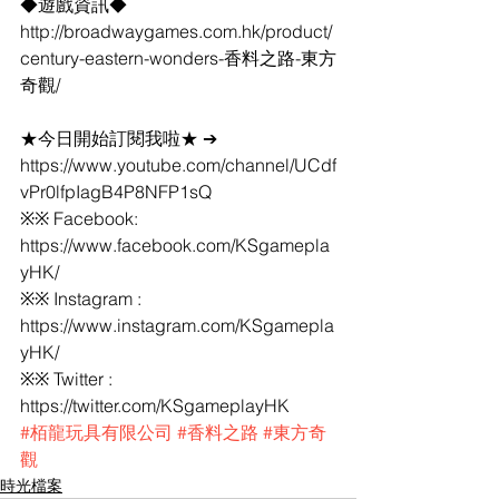
◆遊戲資訊◆
http://broadwaygames.com.hk/product/
century-eastern-wonders-香料之路-東方
奇觀/
★今日開始訂閱我啦★ ➔ 
https://www.youtube.com/channel/UCdf
vPr0lfpIagB4P8NFP1sQ
※※ Facebook: 
https://www.facebook.com/KSgamepla
yHK/
※※ Instagram : 
https://www.instagram.com/KSgamepla
yHK/
※※ Twitter : 
https://twitter.com/KSgameplayHK
#栢龍玩具有限公司
#香料之路
#東方奇
觀
時光檔案