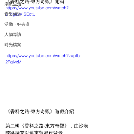
《香料之路-東方奇觀》開箱 
潮流生活
https://www.youtube.com/watch?
音樂頻道
v=cgavVISEotU
活動・好去處
人物專訪
時光檔案
https://www.youtube.com/watch?v=pfb-
2FglvxM
《香料之路-東方奇觀》遊戲介紹
第二輯《香料之路-東方奇觀》，由沙漠
陸路擴充以遠東貿易作背景，